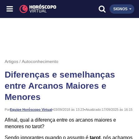
SIGNOS
Artigos
Autoconhecimento
Diferenças e semelhanças
entre Arcanos Maiores e
Menores
Publicado:
Por
Equipe Horóscopo Virtual
•
03/09/2018 às 13:23
•
Atualizado:
17/09/2025 às 16:15
Afinal, qual a diferença entre os arcanos maiores e
menores no tarot?
Sendo ignorantes quando o assunto é
tarot
, nós achamos