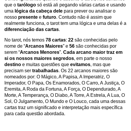
que o
tarólogo
só está ali pegando várias cartas e usando
uma
lógica da cabeça dele
para prever ou analisar o
nosso
presente
e
futuro
. Contudo não é assim que
realmente funciona, o tarot tem uma lógica e uma delas é a
diferenciação das cartas
.
No tarot, nós temos
78 cartas
:
22
são conhecidas pelo
nome de “
Arcanos Maiores
” e
56
são conhecidas por
serem “
Arcanos Menores
”.
Cada arcano maior traz em
si os nossos maiores segredos
, em parte o nosso
destino
e muitas questões que
evitamos
, mas que
precisam ser
trabalhadas
. Os 22 arcanos maiores são
nomeados por: O Mágico, A Papisa, A Imperatriz, O
Imperador, O Papa, Os Enamorados, O Carro, A Justiça, O
Eremita, A Roda da Fortuna, A Força, O Dependurado, A
Morte, A Temperança, O Diabo, A Torre, A Estrela, A Lua, O
Sol, O Julgamento, O Mundo e O Louco, cada uma dessas
cartas traz um significado e interpretação mais específica
para cada questão abordada.