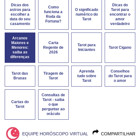
Dicas dos
Dicas do
Como
astros para
O significado
Tarot para
funciona a
escolher a
numérico do
encontrar o
Roda da
data do seu
Tarot
amor
Fortuna?
casamento
verdadeiro
Arcanos
Maiores e
Carta
Tarot para
Menores:
Regente de
Tarot Cigano
Iniciantes
saiba as
2026
diferenças
Aprenda
Conselhos
Tarot das
Tiragem de
tudo sobre
do Tarot para
Bruxas
Tarot
Tarot
o amor
Consultas de
Tarot - saiba
Cartas do
o que
Tarot
perguntar ao
oráculo
EQUIPE HORÓSCOPO VIRTUAL
COMPARTILHAR