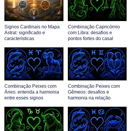
Signos Cardinais no Mapa
Combinação Capricórnio
Astral: significado e
com Libra: desafios e
características
pontos fortes do casal
Combinação Peixes com
Combinação Peixes com
Áries: entenda a harmonia
Gêmeos: desafios e
entre esses signos
harmonia na relação