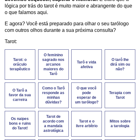
lógica por trás do tarot é muito maior e abrangente do que
o que falamos aqui.
E agora? Você está preparado para olhar o seu tarólogo
com outros olhos durante a sua próxima consulta?
Tarot:
O feminino
Tarot: o
sagrado nos
O tarô lhe
Tarô e vida
oráculo
arcanos
dirá sim ou
afetiva
terapêutico
maiores do
não?
Tarô
Como o Tarô
O que você
O Tarô a
responde as
pode
Terapia com
favor da sua
minhas
esperar de
Tarot
carreira
dúvidas?
um tarólogo?
Tarot de
Os naipes
acordo com
Tarot e o
Mitos sobre
bons e ruins
a mandala
livre arbítrio
a tarologia
do Tarot!
astrológica