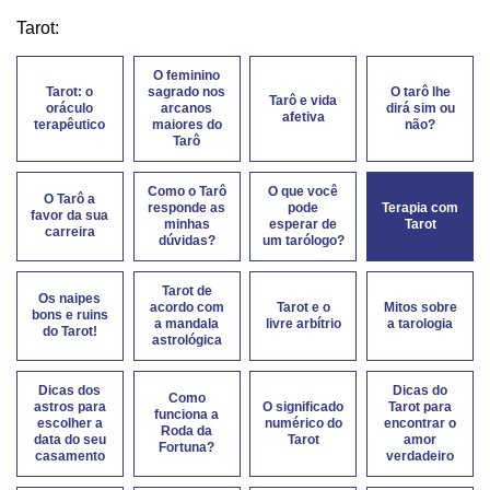
Tarot:
O feminino
Tarot: o
sagrado nos
O tarô lhe
Tarô e vida
oráculo
arcanos
dirá sim ou
afetiva
terapêutico
maiores do
não?
Tarô
Como o Tarô
O que você
O Tarô a
responde as
pode
Terapia com
favor da sua
minhas
esperar de
Tarot
carreira
dúvidas?
um tarólogo?
Tarot de
Os naipes
acordo com
Tarot e o
Mitos sobre
bons e ruins
a mandala
livre arbítrio
a tarologia
do Tarot!
astrológica
Dicas dos
Dicas do
Como
astros para
O significado
Tarot para
funciona a
escolher a
numérico do
encontrar o
Roda da
data do seu
Tarot
amor
Fortuna?
casamento
verdadeiro