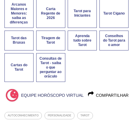
Arcanos
Maiores e
Carta
Tarot para
Menores:
Regente de
Tarot Cigano
Iniciantes
saiba as
2026
diferenças
Aprenda
Conselhos
Tarot das
Tiragem de
tudo sobre
do Tarot para
Bruxas
Tarot
Tarot
o amor
Consultas de
Tarot - saiba
Cartas do
o que
Tarot
perguntar ao
oráculo
EQUIPE HORÓSCOPO VIRTUAL
COMPARTILHAR
AUTOCONHECIMENTO
PERSONALIDADE
TAROT