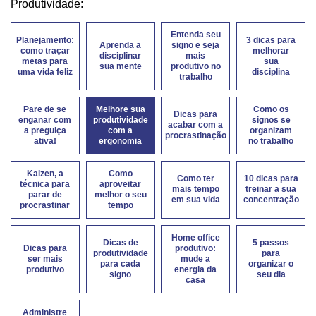
Produtividade:
Entenda seu
Planejamento:
3 dicas para
Aprenda a
signo e seja
como traçar
melhorar
disciplinar
mais
metas para
sua
sua mente
produtivo no
uma vida feliz
disciplina
trabalho
Pare de se
Melhore sua
Como os
Dicas para
enganar com
produtividade
signos se
acabar com a
a preguiça
com a
organizam
procrastinação
ativa!
ergonomia
no trabalho
Kaizen, a
Como
Como ter
10 dicas para
técnica para
aproveitar
mais tempo
treinar a sua
parar de
melhor o seu
em sua vida
concentração
procrastinar
tempo
Home office
Dicas de
5 passos
Dicas para
produtivo:
produtividade
para
ser mais
mude a
para cada
organizar o
produtivo
energia da
signo
seu dia
casa
Administre