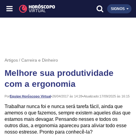
SIGNOS
Artigos
Carreira e Dinheiro
Melhore sua produtividade
com a ergonomia
Publicado:
Por
Equipe Horóscopo Virtual
•
26/04/2017 às 14:28
•
Atualizado:
17/09/2025 às 16:15
Trabalhar nunca foi e nunca será tarefa fácil, ainda que
amemos o que fazemos, sempre existem aqueles dias que
estamos mais devagar. Pensando nesses e todos os
outros dias, a ergonomia apareceu para aliviar todo esse
nosso estresse. Pronto para conhecê-la?