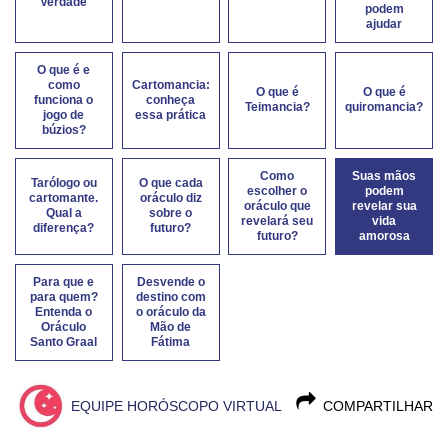
Verdade
podem
ajudar
O que é e
como
Cartomancia:
O que é
O que é
funciona o
conheça
Teimancia?
quiromancia?
jogo de
essa prática
búzios?
Como
Suas mãos
Tarólogo ou
O que cada
escolher o
podem
cartomante.
oráculo diz
oráculo que
revelar sua
Qual a
sobre o
revelará seu
vida
diferença?
futuro?
futuro?
amorosa
Para que e
Desvende o
para quem?
destino com
Entenda o
o oráculo da
Oráculo
Mão de
Santo Graal
Fátima
EQUIPE HORÓSCOPO VIRTUAL
COMPARTILHAR