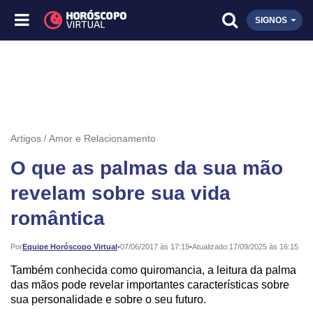
SIGNOS
Artigos
Amor e Relacionamento
O que as palmas da sua mão
revelam sobre sua vida
romântica
Publicado:
Por
Equipe Horóscopo Virtual
•
07/06/2017 às 17:19
•
Atualizado:
17/09/2025 às 16:15
Também conhecida como quiromancia, a leitura da palma
das mãos pode revelar importantes características sobre
sua personalidade e sobre o seu futuro.