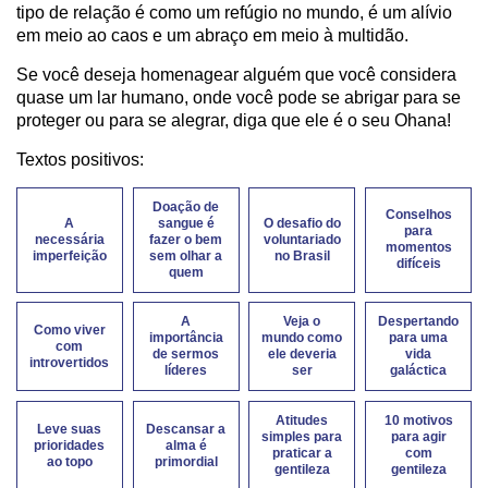
tipo de relação é como um refúgio no mundo, é um alívio
em meio ao caos e um abraço em meio à multidão.
Se você deseja homenagear alguém que você considera
quase um lar humano, onde você pode se abrigar para se
proteger ou para se alegrar, diga que ele é o seu Ohana!
Textos positivos:
Doação de
Conselhos
A
sangue é
O desafio do
para
necessária
fazer o bem
voluntariado
momentos
imperfeição
sem olhar a
no Brasil
difíceis
quem
A
Veja o
Despertando
Como viver
importância
mundo como
para uma
com
de sermos
ele deveria
vida
introvertidos
líderes
ser
galáctica
Atitudes
10 motivos
Leve suas
Descansar a
simples para
para agir
prioridades
alma é
praticar a
com
ao topo
primordial
gentileza
gentileza