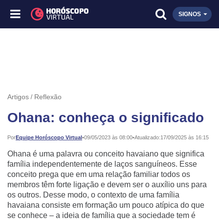
SIGNOS
Artigos
Reflexão
Ohana: conheça o significado
Publicado:
Por
Equipe Horóscopo Virtual
•
09/05/2023 às 08:00
•
Atualizado:
17/09/2025 às 16:15
Ohana é uma palavra ou conceito havaiano que significa
família independentemente de laços sanguíneos. Esse
conceito prega que em uma relação familiar todos os
membros têm forte ligação e devem ser o auxílio uns para
os outros. Desse modo, o contexto de uma família
havaiana consiste em formação um pouco atípica do que
se conhece – a ideia de família que a sociedade tem é