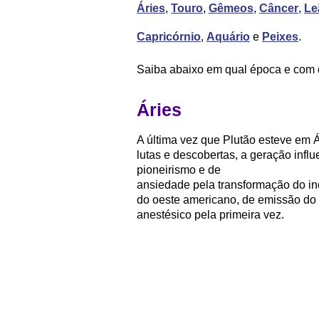
Áries
,
Touro
,
Gêmeos
,
Câncer
,
Le
Capricórnio
,
Aquário
e
Peixes
.
Saiba abaixo em qual época e com qu
Áries
A última vez que Plutão esteve em Á
lutas e descobertas, a geração infl
pioneirismo e de
ansiedade pela transformação do ind
do oeste americano, de emissão do 
anestésico pela primeira vez.