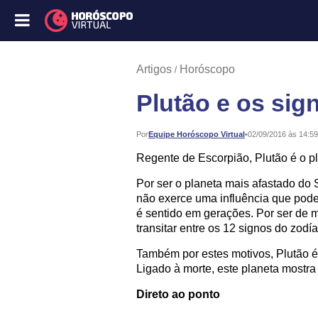
Artigos
Horóscopo
Plutão e os sig
Publicado:
Por
Equipe Horóscopo Virtual
•
02/09/2016 às 14:59
Regente de Escorpião, Plutão é o p
Por ser o planeta mais afastado do 
não exerce uma influência que pode
é sentido em gerações. Por ser de 
transitar entre os 12 signos do zod
Também por estes motivos, Plutão 
Ligado à morte, este planeta mostr
Direto ao ponto