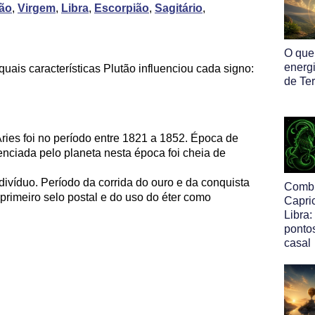
ão
,
Virgem
,
Libra
,
Escorpião
,
Sagitário
,
O que
energ
ais características Plutão influenciou cada signo:
de Ter
ries foi no período entre 1821 a 1852. Época de
uenciada pelo planeta nesta época foi cheia de
ivíduo. Período da corrida do ouro e da conquista
Comb
primeiro selo postal e do uso do éter como
Capri
Libra:
pontos
casal