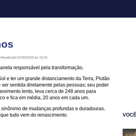
nos
•
Atualizado:
01/06/2026 às 10:25
laneta responsável pela transformação.
Sol e ter um grande distanciamento da Terra, Plutão
 ser sentida diretamente pelas pessoas; seu poder
movimento lento, leva cerca de 248 anos para
íaco e fica em média, 20 anos em cada um.
é sinônimo de mudanças profundas e duradouras.
a que tudo vem do renascimento.
VOCÊ