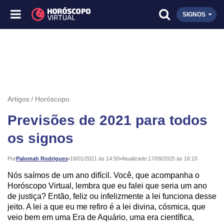
SIGNOS
Artigos
Horóscopo
Previsões de 2021 para todos
os signos
Publicado:
Por
Palomah Rodrigues
•
18/01/2021 às 14:50
•
Atualizado:
17/09/2025 às 16:15
Nós saímos de um ano difícil. Você, que acompanha o
Horóscopo Virtual, lembra que eu falei que seria um ano
de justiça? Então, feliz ou infelizmente a lei funciona desse
jeito. A lei a que eu me refiro é a lei divina, cósmica, que
veio bem em uma Era de Aquário, uma era científica,