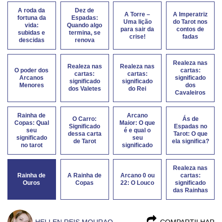
A roda da
Dez de
A Torre –
A Imperatriz
fortuna da
Espadas:
Uma lição
do Tarot nos
vida:
Quando algo
para sair da
contos de
subidas e
termina, se
crise!
fadas
descidas
renova
Realeza nas
Realeza nas
Realeza nas
O poder dos
cartas:
cartas:
cartas:
Arcanos
significado
significado
significado
Menores
dos
dos Valetes
do Rei
Cavaleiros
Rainha de
Arcano
O Carro:
Ás de
Copas: Qual
Maior: O que
Significado
Espadas no
seu
é e qual o
dessa carta
Tarot: O que
significado
seu
de Tarot
ela significa?
no tarot
significado
Realeza nas
Rainha de
A Rainha de
Arcano 0 ou
cartas:
Ouros
Copas
22: O Louco
significado
das Rainhas