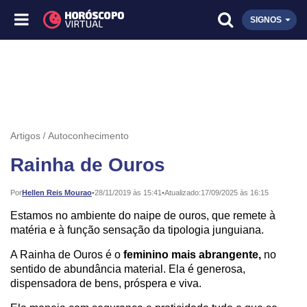
SIGNOS
Artigos
Autoconhecimento
Rainha de Ouros
Publicado:
Por
Hellen Reis Mourao
•
28/11/2019 às 15:41
•
Atualizado:
17/09/2025 às 16:15
Estamos no ambiente do naipe de ouros, que remete à
matéria e à função sensação da tipologia junguiana.
A Rainha de Ouros é o
feminino mais abrangente,
no
sentido de abundância material. Ela é generosa,
dispensadora de bens, próspera e viva.