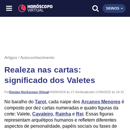
SIGNOS
Artigos
Autoconhecimento
Realeza nas cartas:
significado dos Valetes
Publicado:
Por
Equipe Horóscopo Virtual
•
03/09/2018 às 17:44
•
Atualizado:
17/09/2025 às 16:15
No baralho do
Tarot,
cada naipe dos
Arcanos Menores
é
composto por dez cartas numeradas e quatro figuras da
corte: Valete,
Cavaleiro
,
Rainha
e
Rei
. Essas figuras
representam arquétipos humanos e refletem diferentes
aspectos de personalidade, papéis sociais ou fases de