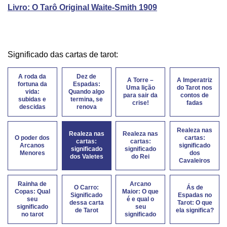
Livro: O Tarô Original Waite-Smith 1909
Significado das cartas de tarot:
A roda da
Dez de
A Torre –
A Imperatriz
fortuna da
Espadas:
Uma lição
do Tarot nos
vida:
Quando algo
para sair da
contos de
subidas e
termina, se
crise!
fadas
descidas
renova
Realeza nas
Realeza nas
Realeza nas
O poder dos
cartas:
cartas:
cartas:
Arcanos
significado
significado
significado
Menores
dos
dos Valetes
do Rei
Cavaleiros
Rainha de
Arcano
O Carro:
Ás de
Copas: Qual
Maior: O que
Significado
Espadas no
seu
é e qual o
dessa carta
Tarot: O que
significado
seu
de Tarot
ela significa?
no tarot
significado