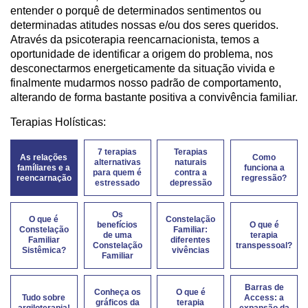
entender o porquê de determinados sentimentos ou
determinadas atitudes nossas e/ou dos seres queridos.
Através da psicoterapia reencarnacionista, temos a
oportunidade de identificar a origem do problema, nos
desconectarmos energeticamente da situação vivida e
finalmente mudarmos nosso padrão de comportamento,
alterando de forma bastante positiva a convivência familiar.
Terapias Holísticas:
7 terapias
Terapias
As relações
Como
alternativas
naturais
famíliares e a
funciona a
para quem é
contra a
reencarnação
regressão?
estressado
depressão
Os
O que é
Constelação
benefícios
O que é
Constelação
Familiar:
de uma
terapia
Familiar
diferentes
Constelação
transpessoal?
Sistêmica?
vivências
Familiar
Barras de
Conheça os
O que é
Tudo sobre
Access: a
gráficos da
terapia
argiloterapia!
expansão da