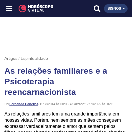
SIGNOS
Artigos
Espiritualidade
As relações familiares e a
Psicoterapia
reencarnacionista
Publicado:
Por
Fernanda Canellas
•
11/08/2014 às 00:00
•
Atualizado:
17/09/2025 às 16:15
As relações familiares têm uma grande importância em
nossas vidas. Porém, nem sempre as mães conseguem
expressar verdadeiramente o amor que sentem pelos