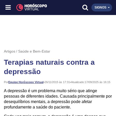
SIGNOS
Artigos
Saúde e Bem-Estar
Terapias naturais contra a
depressão
Publicado:
Por
Equipe Horóscopo Virtual
•
26/11/2015 às 17:31
•
Atualizado:
17/09/2025 às 16:15
A depressão é um problema muito sério que atinge
pessoas de diferentes idades. Causada principalmente por
desequilíbrios mentais, a depressão pode afetar
profundamente a saúde do paciente.