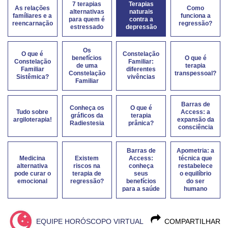
7 terapias
Terapias
As relações
Como
alternativas
naturais
famíliares e a
funciona a
para quem é
contra a
reencarnação
regressão?
estressado
depressão
Os
O que é
Constelação
benefícios
O que é
Constelação
Familiar:
de uma
terapia
Familiar
diferentes
Constelação
transpessoal?
Sistêmica?
vivências
Familiar
Barras de
Conheça os
O que é
Tudo sobre
Access: a
gráficos da
terapia
argiloterapia!
expansão da
Radiestesia
prânica?
consciência
Barras de
Apometria: a
Medicina
Existem
Access:
técnica que
alternativa
riscos na
conheça
restabelece
pode curar o
terapia de
seus
o equilíbrio
emocional
regressão?
benefícios
do ser
para a saúde
humano
EQUIPE HORÓSCOPO VIRTUAL
COMPARTILHAR