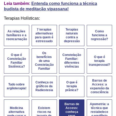
Leia também:
Entenda como funciona a técnica
budista de meditação vipassana!
Terapias Holísticas:
7 terapias
Terapias
As relações
Como
alternativas
naturais
famíliares e a
funciona a
para quem é
contra a
reencarnação
regressão?
estressado
depressão
Os
O que é
Constelação
benefícios
O que é
Constelação
Familiar:
de uma
terapia
Familiar
diferentes
Constelação
transpessoal?
Sistêmica?
vivências
Familiar
Barras de
Conheça os
O que é
Tudo sobre
Access: a
gráficos da
terapia
argiloterapia!
expansão da
Radiestesia
prânica?
consciência
Barras de
Apometria: a
Medicina
Existem
Access:
técnica que
alternativa
riscos na
conheça
restabelece
pode curar o
terapia de
seus
o equilíbrio