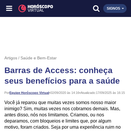
SIGNOS
Artigos
Saúde e Bem-Estar
Barras de Access: conheça
seus benefícios para a saúde
Publicado:
Por
Equipe Horóscopo Virtual
•
02/09/2020 às 14:16
•
Atualizado:
17/09/2025 às 16:15
Você já reparou que muitas vezes somos nosso maior
inimigo? Sim, muitas vezes nos cobramos demais. Mas,
antes disso, nós nos limitamos. Criamos, ou nos
deparamos, com bloqueios e limites que, por algum
motivo, foram criados. Seja por uma experiência ruim no