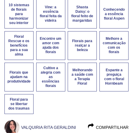
10 sistemas
Vine: a
Shasta
de florais
Conhecendo
essência
Daisy: o
para
a essência
floral feita da
floral feito de
harmonizar
floral Aspen
videira
margaridas
seu interior
Floral
Encontre um
Melhore a
Rescue e os
Florais para
amor com
comunicação
benefícios
realçar a
ajuda dos
com os
para a sua
beleza
florais
florais
alma
Cultive a
Melhorando
Espante a
Florais que
alegria com
a saúde com
preguiça
ajudam na
as
a Terapia
com o floral
produtividade
essências
Floral
Hornbeam
florais
Floral para
se libertar
dos traumas
VALQUIRIA RITA GERALDINI
COMPARTILHAR