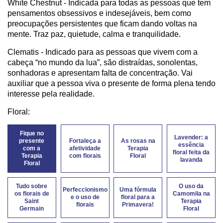
White Chestnut - Indicada para todas as pessoas que tem
pensamentos obsessivos e indesejáveis, bem como
preocupações persistentes que ficam dando voltas na
mente. Traz paz, quietude, calma e tranquilidade.
Clematis - Indicado para as pessoas que vivem com a
cabeça “no mundo da lua”, são distraídas, sonolentas,
sonhadoras e apresentam falta de concentração. Vai
auxiliar que a pessoa viva o presente de forma plena tendo
interesse pela realidade.
Floral:
Fique no
Lavender: a
presente
Fortaleça a
As rosas na
essência
com a
afetividade
Terapia
floral feita da
Terapia
com florais
Floral
lavanda
Floral
Tudo sobre
O uso da
Perfeccionismo
Uma fórmula
os florais de
Camomila na
e o uso de
floral para a
Saint
Terapia
florais
Primavera!
Germain
Floral