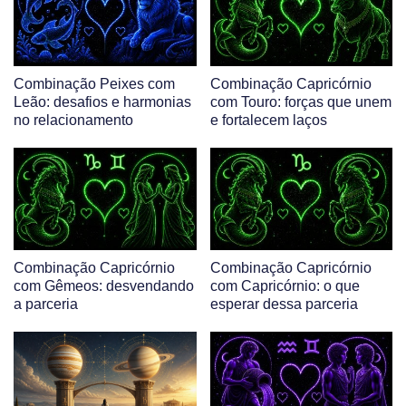
Combinação Peixes com
Combinação Capricórnio
Leão: desafios e harmonias
com Touro: forças que unem
no relacionamento
e fortalecem laços
Combinação Capricórnio
Combinação Capricórnio
com Gêmeos: desvendando
com Capricórnio: o que
a parceria
esperar dessa parceria