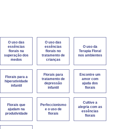
O uso das
O uso das
essências
essências
O uso da
florais na
florais no
Terapia Floral
superação dos
tratamento de
nos ambientes
medos
crianças
Florais para
Encontre um
Florais para a
tratamento de
amor com
hiperatividade
depressão
ajuda dos
infantil
infantil
florais
Cultive a
Florais que
Perfeccionismo
alegria com as
ajudam na
e o uso de
essências
produtividade
florais
florais