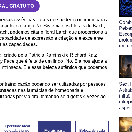
RAL GRATUITO
versas essências florais que podem contribuir para a
Comb
da autoconfiança. No Sistema dos Florais de Bach,
Peixe
ch, podemos citar o floral Larch que proporciona a
Escor
 capacidade de expressão e criação e é excelente
profun
rias capacidades.
entre 
a, criado pela Patricia Kaminski e Richard Katz
y Face que é feita de um lindo lírio. Ela nos ajuda a
intrínseca. E é essa beleza autêntica que podemos
ontraindicação podendo ser utilizadas por pessoas
Sexti
Astral
ontradas nas farmácias de homeopatia e
influ
lizadas por via oral tomando-se 4 gotas 4 vezes ao
interp
aspec
O perfume ideal
de cada signo:
Florais para
Beleza de cada