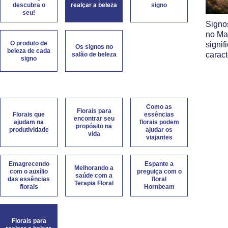
descubra o
realçar a beleza
signo
seu!
Signo
no Map
O produto de
signif
Os signos no
beleza de cada
caract
salão de beleza
signo
Como as
Florais para
Florais que
essências
encontrar seu
ajudam na
florais podem
propósito na
produtividade
ajudar os
vida
viajantes
Emagrecendo
Espante a
Melhorando a
com o auxílio
preguiça com o
saúde com a
das essências
floral
Terapia Floral
florais
Hornbeam
Florais para