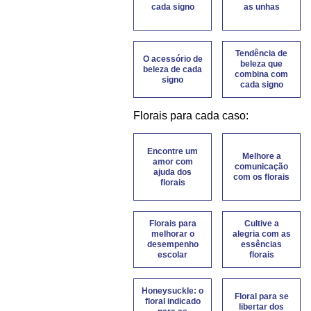
cada signo
as unhas
Tendência de
O acessório de
beleza que
beleza de cada
combina com
signo
cada signo
Florais para cada caso:
Encontre um
Melhore a
amor com
comunicação
ajuda dos
com os florais
florais
Florais para
Cultive a
melhorar o
alegria com as
desempenho
essências
escolar
florais
Honeysuckle: o
Floral para se
floral indicado
libertar dos