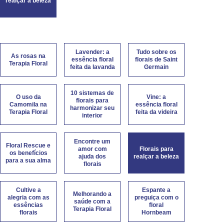
realçar a beleza
Lavender: a
Tudo sobre os
As rosas na
essência floral
florais de Saint
Terapia Floral
feita da lavanda
Germain
10 sistemas de
O uso da
Vine: a
florais para
Camomila na
essência floral
harmonizar seu
Terapia Floral
feita da videira
interior
Encontre um
Floral Rescue e
amor com
Florais para
os benefícios
ajuda dos
realçar a beleza
para a sua alma
florais
Cultive a
Espante a
Melhorando a
alegria com as
preguiça com o
saúde com a
essências
floral
Terapia Floral
florais
Hornbeam