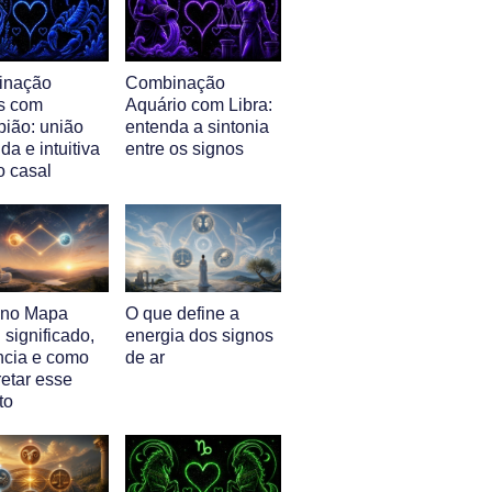
inação
Combinação
s com
Aquário com Libra:
pião: união
entenda a sintonia
da e intuitiva
entre os signos
o casal
l no Mapa
O que define a
: significado,
energia dos signos
ência e como
de ar
retar esse
to