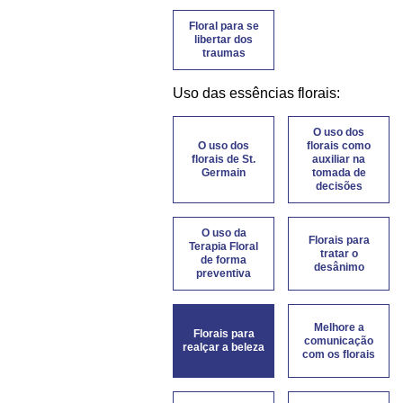
Floral para se
libertar dos
traumas
Uso das essências florais:
O uso dos
O uso dos
florais como
florais de St.
auxiliar na
Germain
tomada de
decisões
O uso da
Florais para
Terapia Floral
tratar o
de forma
desânimo
preventiva
Melhore a
Florais para
comunicação
realçar a beleza
com os florais