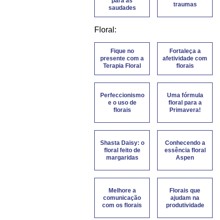
para as
traumas
saudades
Floral:
Fique no
Fortaleça a
presente com a
afetividade com
Terapia Floral
florais
Perfeccionismo
Uma fórmula
e o uso de
floral para a
florais
Primavera!
Shasta Daisy: o
Conhecendo a
floral feito de
essência floral
margaridas
Aspen
Melhore a
Florais que
comunicação
ajudam na
com os florais
produtividade