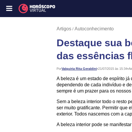
Artigos
Autoconhecimento
Destaque sua be
das essências f
Publicado:
Por
Valquiria Rita Geraldini
•
21/07/2015 às 15:34
•
At
A beleza é um estado de espírito já 
dependendo de cada indivíduo e de 
sempre é um prazer para os nossos 
Sem a beleza interior todo o resto p
ser muito gratificante. Permitir que 
exterior. Todos nascemos com a cap
A beleza interior pode se manifesta