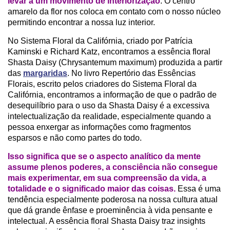
levar a um movimento de interiorização
. O centro
amarelo da flor nos coloca em contato com o nosso núcleo
permitindo encontrar a nossa luz interior.
No Sistema Floral da Califórnia, criado por Patrícia
Kaminski e Richard Katz, encontramos a essência floral
Shasta Daisy (Chrysantemum maximum) produzida a partir
das
margaridas
. No livro Repertório das Essências
Florais, escrito pelos criadores do Sistema Floral da
Califórnia, encontramos a informação de que o padrão de
desequilíbrio para o uso da Shasta Daisy é a excessiva
intelectualização da realidade, especialmente quando a
pessoa enxergar as informações como fragmentos
esparsos e não como partes do todo.
Isso significa que se o aspecto analítico da mente
assume plenos poderes, a consciência não consegue
mais experimentar, em sua compreensão da vida, a
totalidade e o significado maior das coisas.
Essa é uma
tendência especialmente poderosa na nossa cultura atual
que dá grande ênfase e proeminência à vida pensante e
intelectual. A essência floral Shasta Daisy traz insights