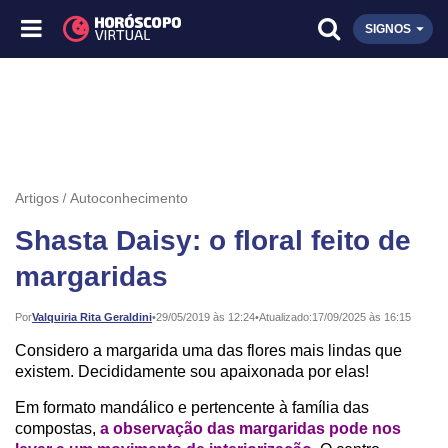
SIGNOS
Artigos
Autoconhecimento
Shasta Daisy: o floral feito de
margaridas
Publicado:
Por
Valquiria Rita Geraldini
•
29/05/2019 às 12:24
•
Atualizado:
17/09/2025 às 16:15
Considero a margarida uma das flores mais lindas que
existem. Decididamente sou apaixonada por elas!
Em formato mandálico e pertencente à família das
compostas,
a observação das margaridas pode nos