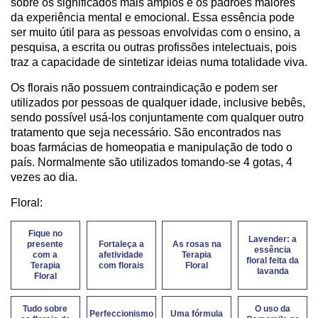
sobre os significados mais amplos e os padrões maiores
da experiência mental e emocional. Essa essência pode
ser muito útil para as pessoas envolvidas com o ensino, a
pesquisa, a escrita ou outras profissões intelectuais, pois
traz a capacidade de sintetizar ideias numa totalidade viva.
Os florais não possuem contraindicação e podem ser
utilizados por pessoas de qualquer idade, inclusive bebês,
sendo possível usá-los conjuntamente com qualquer outro
tratamento que seja necessário. São encontrados nas
boas farmácias de homeopatia e manipulação de todo o
país. Normalmente são utilizados tomando-se 4 gotas, 4
vezes ao dia.
Floral:
Fique no
Lavender: a
presente
Fortaleça a
As rosas na
essência
com a
afetividade
Terapia
floral feita da
Terapia
com florais
Floral
lavanda
Floral
Tudo sobre
O uso da
Perfeccionismo
Uma fórmula