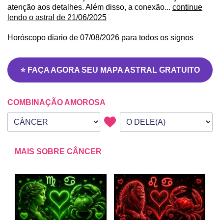
atenção aos detalhes. Além disso, a conexão...
continue
lendo o astral de 21/06/2025
Horóscopo diario de 07/08/2026 para todos os signos
⭐ FAÇA AGORA SEU MAPA ASTRAL GRATUITO
COMBINAÇÃO AMOROSA
Seu signo
Signo da outra pessoa
MAIS SOBRE CÂNCER