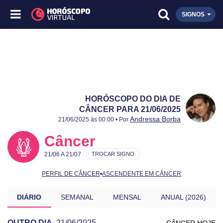
SIGNOS
HORÓSCOPO DO DIA DE
CÂNCER PARA 21/06/2025
Publicado:
21/06/2025
Atualizado:
21/06/2025
Andressa Borba
21/06/2025 às 00:00 • Por
Câncer
21/06 A 21/07
TROCAR SIGNO
PERFIL DE CÂNCER
•
ASCENDENTE EM CÂNCER
DIÁRIO
SEMANAL
MENSAL
ANUAL (2026)
OUTRO DIA
21/06/2025
CÂNCER HOJE