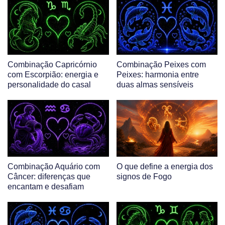
Combinação Capricórnio
Combinação Peixes com
com Escorpião: energia e
Peixes: harmonia entre
personalidade do casal
duas almas sensíveis
Combinação Aquário com
O que define a energia dos
Câncer: diferenças que
signos de Fogo
encantam e desafiam