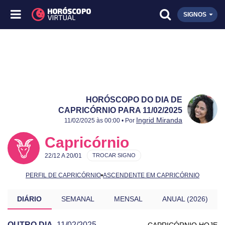
SIGNOS
HORÓSCOPO DO DIA DE
CAPRICÓRNIO PARA 11/02/2025
Publicado:
11/02/2025
Atualizado:
11/02/2025
Ingrid Miranda
11/02/2025 às 00:00 • Por
Capricórnio
22/12 A 20/01
TROCAR SIGNO
PERFIL DE CAPRICÓRNIO
•
ASCENDENTE EM CAPRICÓRNIO
DIÁRIO
SEMANAL
MENSAL
ANUAL (2026)
OUTRO DIA
11/02/2025
CAPRICÓRNIO HOJE