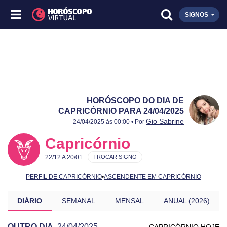
SIGNOS
HORÓSCOPO DO DIA DE
CAPRICÓRNIO PARA 24/04/2025
Publicado:
24/04/2025
Atualizado:
24/04/2025
Gio Sabrine
24/04/2025 às 00:00 • Por
Capricórnio
22/12 A 20/01
TROCAR SIGNO
PERFIL DE CAPRICÓRNIO
•
ASCENDENTE EM CAPRICÓRNIO
DIÁRIO
SEMANAL
MENSAL
ANUAL (2026)
OUTRO DIA
24/04/2025
CAPRICÓRNIO HOJE