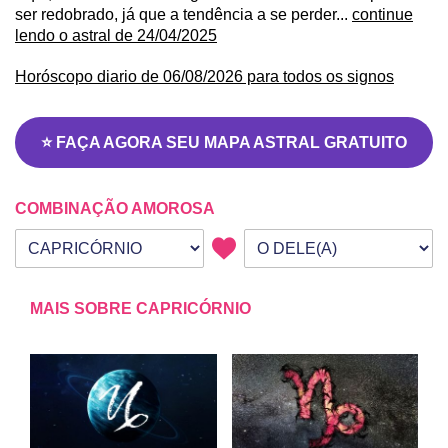
ser redobrado, já que a tendência a se perder...
continue
lendo o astral de 24/04/2025
Horóscopo diario de 06/08/2026 para todos os signos
⭐ FAÇA AGORA SEU MAPA ASTRAL GRATUITO
COMBINAÇÃO AMOROSA
Seu signo
Signo da outra pessoa
MAIS SOBRE CAPRICÓRNIO