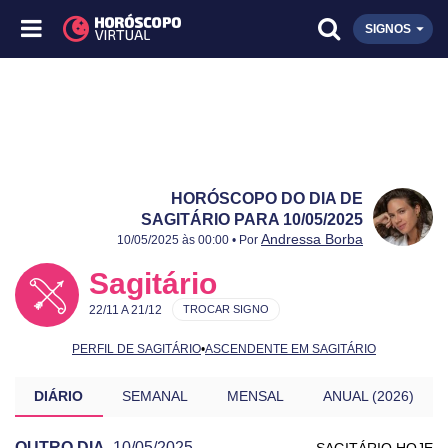
SIGNOS
HORÓSCOPO DO DIA DE
SAGITÁRIO PARA 10/05/2025
Publicado:
10/05/2025
Atualizado:
10/05/2025
Andressa Borba
10/05/2025 às 00:00 • Por
Sagitário
22/11 A 21/12
TROCAR SIGNO
PERFIL DE SAGITÁRIO
•
ASCENDENTE EM SAGITÁRIO
DIÁRIO
SEMANAL
MENSAL
ANUAL (2026)
OUTRO DIA
10/05/2025
SAGITÁRIO HOJE