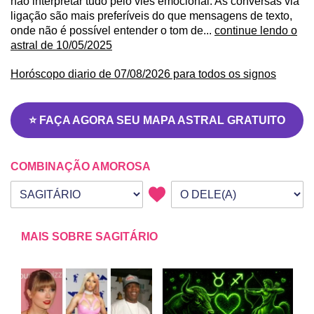
não interpretar tudo pelo viés emocional. As conversas via
ligação são mais preferíveis do que mensagens de texto,
onde não é possível entender o tom de...
continue lendo o
astral de 10/05/2025
Horóscopo diario de 07/08/2026 para todos os signos
⭐ FAÇA AGORA SEU MAPA ASTRAL GRATUITO
COMBINAÇÃO AMOROSA
Seu signo
Signo da outra pessoa
MAIS SOBRE SAGITÁRIO