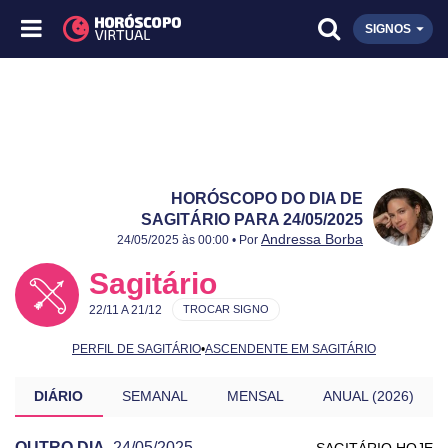
SIGNOS
HORÓSCOPO DO DIA DE
SAGITÁRIO PARA 24/05/2025
Publicado:
24/05/2025
Atualizado:
24/05/2025
Andressa Borba
24/05/2025 às 00:00 • Por
Sagitário
22/11 A 21/12
TROCAR SIGNO
PERFIL DE SAGITÁRIO
•
ASCENDENTE EM SAGITÁRIO
DIÁRIO
SEMANAL
MENSAL
ANUAL (2026)
OUTRO DIA
24/05/2025
SAGITÁRIO HOJE