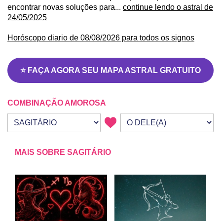
encontrar novas soluções para...
continue lendo o astral de
24/05/2025
Horóscopo diario de 08/08/2026 para todos os signos
⭐ FAÇA AGORA SEU MAPA ASTRAL GRATUITO
COMBINAÇÃO AMOROSA
Seu signo
Signo da outra pessoa
MAIS SOBRE SAGITÁRIO