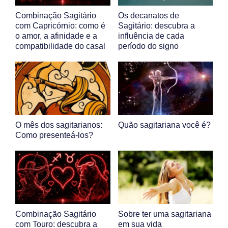
Combinação Sagitário
Os decanatos de
com Capricórnio: como é
Sagitário: descubra a
o amor, a afinidade e a
influência de cada
compatibilidade do casal
período do signo
O mês dos sagitarianos:
Quão sagitariana você é?
Como presenteá-los?
Combinação Sagitário
Sobre ter uma sagitariana
com Touro: descubra a
em sua vida