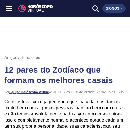
SIGNOS
Artigos
Horóscopo
12 pares do Zodíaco que
formam os melhores casais
Publicado:
Por
Equipe Horóscopo Virtual
•
23/01/2017 às 16:31
•
Atualizado:
17/09/2025 às 16:15
Com certeza, você já percebeu que, na vida, nos damos
muito bem com algumas pessoas, não tão bem com outras
e não temos absolutamente nada a ver com certas outras.
Isso é completamente normal e acontece porque cada um
tem sua própria personalidade, suas características, seu