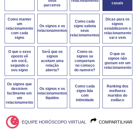
seus
relacionamento
casais
parceiros
Como manter
Dicas para os
Como cada
um
signos
Os signos e os
signo sabota
relacionamento
estabilizarem o
relacionamentos
seus
com cada
relacionamento
relacionamentos
signo
vai e vem
O que o sexo
Será que os
Como os
O que os
oposto vê
signos
signos se
signos não
em você,
aceitam uma
comportam
gostam em um
segundo o
relação
no começo
relacionamento
seu signo
aberta?
do namoro?
Os signos que
Como cada
Ranking dos
desistem
Os signos e os
signo lida
melhores
facilmente em
relacionamentos
com
maridos do
um
líquidos
intimidade
zodíaco
relacionamento
EQUIPE HORÓSCOPO VIRTUAL
COMPARTILHAR