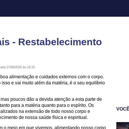
ais - Restabelecimento
zado:
17/09/2025 às 16:15
oa alimentação e cuidados externos com o corpo.
 isso e vai muito além da matéria, é o seu equilíbrio
, mas poucos dão a devida atenção a esta parte de
anto para a matéria quanto para o espírito. Os
VOCÊ
calizados na extensão de todo nosso corpo e
lecimento de nossa saúde física e espiritual.
om o meio em que vivemos, alimentando nosso corpo