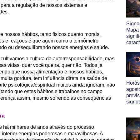
s para a regulação de nossos sistemas e
des.
Signo
Mapa A
 nossos hábitos, tanto físicos quanto morais.
signif
es e reações é que agem como o termômetro
caract
ando ou desequilibrando nossos energias e saúde.
 cultivamos a cultura da autorresponsabilidade, mas
s vidas, quer você queira, quer não. Todos já
endo que nossa alimentação e nossos hábitos,
r muita gordura, tem influência direta na saúde de
Horós
rte psicológica/espiritual muitos ainda ignoram, não
agost
itando que estes hábitos e trabalhos no campo
previ
diferença assim, mesmo sofrendo as consequências
signo
ura
as há milhares de anos através do processo
 interior energias poderosas e maravilhosas. A