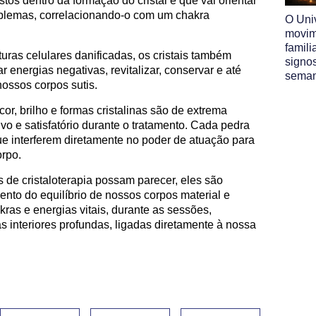
os dentro da formação do cristal é que vai orientar
oblemas, correlacionando-o com um chakra
O Uni
movim
famili
uras celulares danificadas, os cristais também
signo
energias negativas, revitalizar, conservar e até
sema
ossos corpos sutis.
or, brilho e formas cristalinas são de extrema
vo e satisfatório durante o tratamento. Cada pedra
que interferem diretamente no poder de atuação para
orpo.
 de cristaloterapia possam parecer, eles são
ento do equilíbrio de nossos corpos material e
akras e energias vitais, durante as sessões,
 interiores profundas, ligadas diretamente à nossa