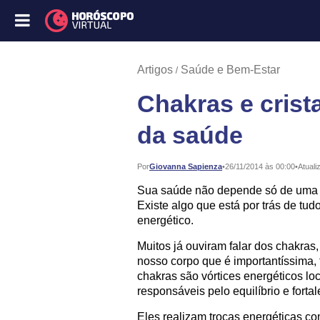
Artigos
Saúde e Bem-Estar
Chakras e crist
da saúde
Publicado:
Por
Giovanna Sapienza
•
26/11/2014 às 00:00
•
Atuali
Sua saúde não depende só de uma b
Existe algo que está por trás de tudo
energético.
Muitos já ouviram falar dos chakras
nosso corpo que é importantíssima, t
chakras são vórtices energéticos lo
responsáveis pelo equilíbrio e forta
Eles realizam trocas energéticas c