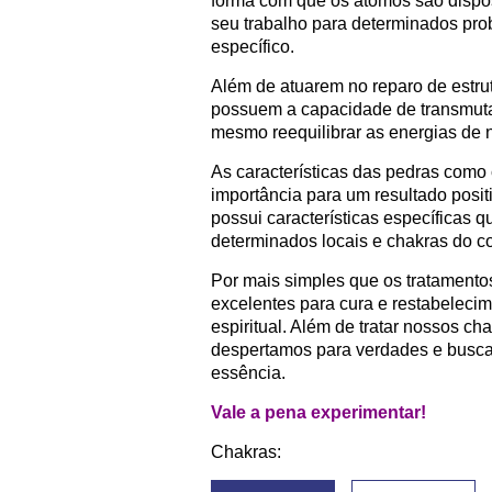
forma com que os átomos são dispost
seu trabalho para determinados pr
específico.
Além de atuarem no reparo de estrut
possuem a capacidade de transmutar 
mesmo reequilibrar as energias de n
As características das pedras como c
importância para um resultado positi
possui características específicas 
determinados locais e chakras do c
Por mais simples que os tratamentos
excelentes para cura e restabelecim
espiritual. Além de tratar nossos ch
despertamos para verdades e buscas
essência.
Vale a pena experimentar!
Chakras: