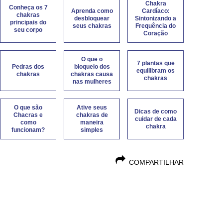
Chakra
Conheça os 7
Aprenda como
Cardíaco:
chakras
desbloquear
Sintonizando a
principais do
seus chakras
Frequência do
seu corpo
Coração
O que o
7 plantas que
Pedras dos
bloqueio dos
equilibram os
chakras
chakras causa
chakras
nas mulheres
O que são
Ative seus
Dicas de como
Chacras e
chakras de
cuidar de cada
como
maneira
chakra
funcionam?
simples
COMPARTILHAR