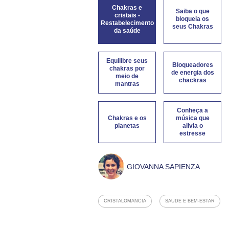
Chakras e
Saiba o que
cristais -
bloqueia os
Restabelecimento
seus Chakras
da saúde
Equilibre seus
Bloqueadores
chakras por
de energia dos
meio de
chackras
mantras
Conheça a
Chakras e os
música que
planetas
alivia o
estresse
GIOVANNA SAPIENZA
CRISTALOMANCIA
SAUDE E BEM-ESTAR