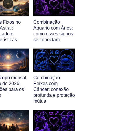
s Fixos no
Combinação
stral:
Aquário com Áries:
icado e
como esses signos
erísticas
se conectam
copo mensal
Combinação
o de 2026:
Peixes com
sões para os
Câncer: conexão
s
profunda e proteção
mútua