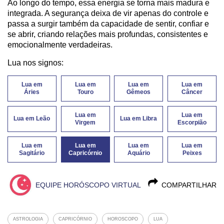
Ao longo do tempo, essa energia se torna mais madura e
integrada. A segurança deixa de vir apenas do controle e
passa a surgir também da capacidade de sentir, confiar e
se abrir, criando relações mais profundas, consistentes e
emocionalmente verdadeiras.
Lua nos signos:
Lua em
Lua em
Lua em
Lua em
Áries
Touro
Gêmeos
Câncer
Lua em
Lua em
Lua em Leão
Lua em Libra
Virgem
Escorpião
Lua em
Lua em
Lua em
Lua em
Sagitário
Capricórnio
Aquário
Peixes
EQUIPE HORÓSCOPO VIRTUAL
COMPARTILHAR
ASTROLOGIA
CAPRICÓRNIO
HOROSCOPO
LUA