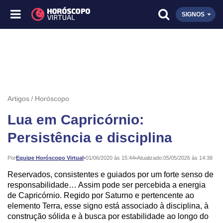
SIGNOS
Artigos
Horóscopo
Lua em Capricórnio:
Persistência e disciplina
Publicado:
Por
Equipe Horóscopo Virtual
•
01/06/2020 às 15:44
•
Atualizado:
05/05/2026 às 14:38
Reservados, consistentes e guiados por um forte senso de
responsabilidade… Assim pode ser percebida a energia
de Capricórnio. Regido por Saturno e pertencente ao
elemento Terra, esse signo está associado à disciplina, à
construção sólida e à busca por estabilidade ao longo do