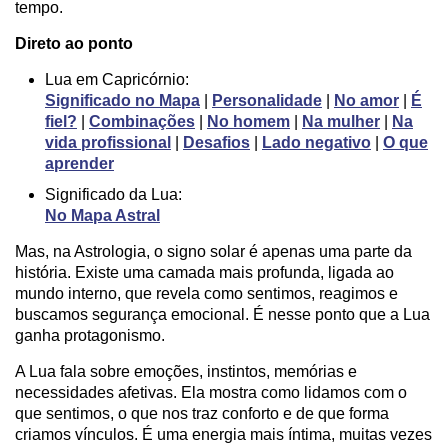
tempo.
Direto ao ponto
Lua em Capricórnio:
Significado no Mapa
|
Personalidade
|
No amor
|
É
fiel?
|
Combinações
|
No homem
|
Na mulher
|
Na
vida profissional
|
Desafios
|
Lado negativo
|
O que
aprender
Significado da Lua:
No Mapa Astral
Mas, na Astrologia, o signo solar é apenas uma parte da
história. Existe uma camada mais profunda, ligada ao
mundo interno, que revela como sentimos, reagimos e
buscamos segurança emocional. É nesse ponto que a Lua
ganha protagonismo.
A Lua fala sobre emoções, instintos, memórias e
necessidades afetivas. Ela mostra como lidamos com o
que sentimos, o que nos traz conforto e de que forma
criamos vínculos. É uma energia mais íntima, muitas vezes