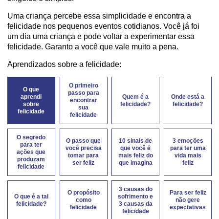
Uma criança percebe essa simplicidade e encontra a
felicidade nos pequenos eventos cotidianos. Você já foi
um dia uma criança e pode voltar a experimentar essa
felicidade. Garanto a você que vale muito a pena.
Aprendizados sobre a felicidade:
O primeiro
O que
passo para
aprendi
Quem é a
Onde está a
encontrar
sobre
felicidade?
felicidade?
sua
felicidade
felicidade
O segredo
O passo que
10 sinais de
3 emoções
para ter
você precisa
que você é
para ter uma
ações que
tomar para
mais feliz do
vida mais
produzam
ser feliz
que imagina
feliz
felicidade
3 causas do
O propósito
Para ser feliz
O que é a tal
sofrimento e
como
não gere
felicidade?
3 causas da
felicidade
expectativas
felicidade