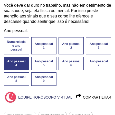
Você deve dar duro no trabalho, mas não em detrimento de
sua saúde, seja ela física ou mental. Por isso preste
atenção aos sinais que o seu corpo lhe oferece e
descanse quando sentir que isso é necessário!
Ano pessoal:
Numerologia
Ano pessoal
Ano pessoal
Ano pessoal
e ano
1
2
3
pessoal
Ano pessoal
Ano pessoal
Ano pessoal
Ano pessoal
4
5
6
7
Ano pessoal
Ano pessoal
8
9
EQUIPE HORÓSCOPO VIRTUAL
COMPARTILHAR
AUTOCONHECIMENTO
ENTRETENIMENTO
NUMEROLOGIA