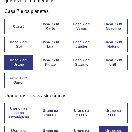
quem você realmente é.
Casa 7 e os planetas:
Casa 7 em
Casa 7 em
Casa 7 em
Casa 7
Marte
Vênus
Mercúrio
Casa 7 em
Casa 7 em
Casa 7 em
Casa 7 em
Sol
Lua
Júpiter
Netuno
Casa 7 em
Casa 7 em
Casa 7 em
Casa 7 em
Urano
Plutão
Saturno
Lilith
Casa 7 em
Quíron
Urano nas casas astrológicas:
Urano nas
Urano na
Urano na
Urano na
casas
Casa 1
Casa 2
casa 3
astrológicas
Urano na
Urano na
Urano na
Urano na