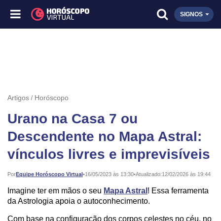
SIGNOS
Artigos
Horóscopo
Urano na Casa 7 ou
Descendente no Mapa Astral:
vínculos livres e imprevisíveis
Publicado:
Por
Equipe Horóscopo Virtual
•
16/05/2023 às 13:30
•
Atualizado:
12/02/2026 às 19:44
Imagine ter em mãos o seu
Mapa Astral
! Essa ferramenta
da Astrologia apoia o autoconhecimento.
Com base na configuração dos corpos celestes no céu, no