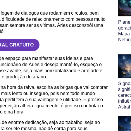
, fogem de diálogos que rodam em círculos, bem
 dificuldade de relacionamento com pessoas muito
Plane
isam sempre ser as vítimas. Áries desconstrói uma
gerac
dó.
Mapa 
Netun
RAL GRATUITO
de espaço para manifestar suas ideias e para
uncionário de Áries e deseja mantê-lo, esqueça o
nse avante, seja mais horizontalizado e arrojado e
a e produção do ariano.
Signo
 na hora da raiva, escolha as brigas que vai comprar
signif
 mais lento ou inseguro, pois nem todo mundo
caract
a perfil tem a sua vantagem e utilidade. É preciso
influ
perfeição alheia. Igualmente, é preciso controlar o
Astral
o e na hora.
de enorme dedicação, seja ao trabalho, seja ao
ra ser ele mesmo, não dê corda para seus