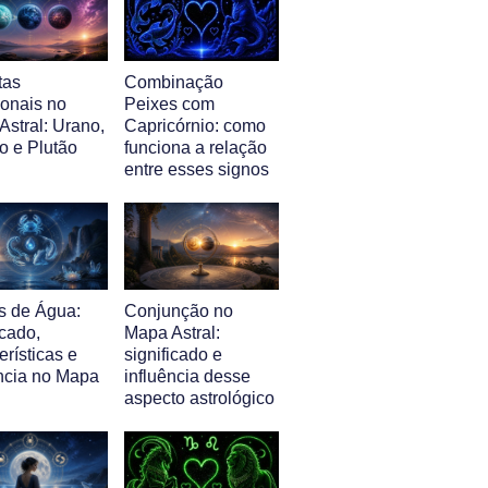
tas
Combinação
ionais no
Peixes com
Astral: Urano,
Capricórnio: como
o e Plutão
funciona a relação
entre esses signos
s de Água:
Conjunção no
icado,
Mapa Astral:
erísticas e
significado e
ência no Mapa
influência desse
aspecto astrológico