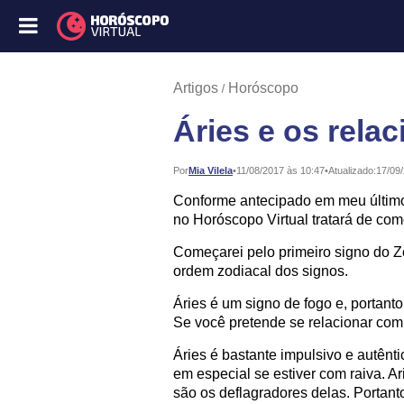
Artigos
Horóscopo
Áries e os rela
Publicado:
Por
Mia Vilela
•
11/08/2017 às 10:47
•
Atualizado:
17/09
Conforme antecipado em meu último a
no Horóscopo Virtual tratará de com
Começarei pelo primeiro signo do 
ordem zodiacal dos signos.
Áries é um signo de fogo e, portanto
Se você pretende se relacionar com
Áries é bastante impulsivo e autênt
em especial se estiver com raiva. 
são os deflagradores delas. Portanto