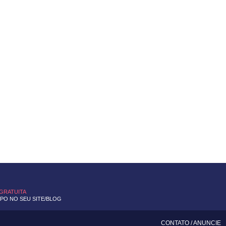
 GRATUITA
O NO SEU SITE/BLOG
CONTATO
/
ANUNCIE