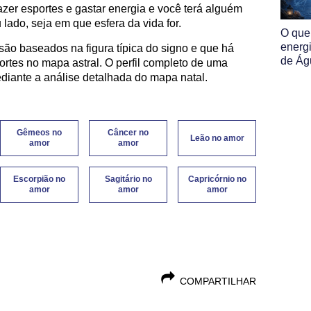
fazer esportes e gastar energia e você terá alguém
u lado, seja em que esfera da vida for.
O que
energ
 são baseados na figura típica do signo e que há
de Ág
ortes no mapa astral. O perfil completo de uma
iante a análise detalhada do mapa natal.
Gêmeos no
Câncer no
Leão no amor
amor
amor
Escorpião no
Sagitário no
Capricórnio no
amor
amor
amor
COMPARTILHAR