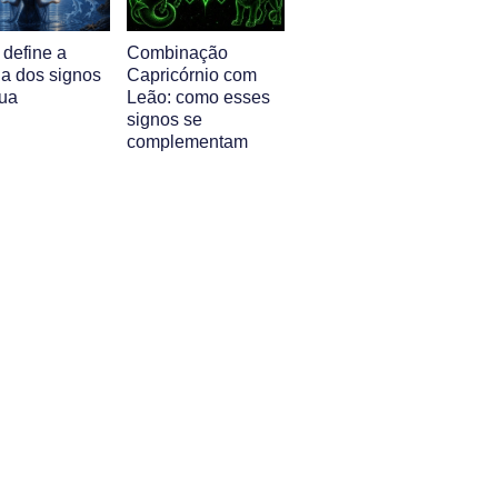
 define a
Combinação
ia dos signos
Capricórnio com
ua
Leão: como esses
signos se
complementam