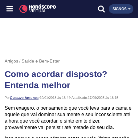
SIGNOS
Artigos
Saúde e Bem-Estar
Como acordar disposto?
Entenda melhor
Publicado:
Por
Gustavo Antunes
•
19/01/2018 às 16:44
•
Atualizado:
17/09/2025 às 16:15
Sem exagero, o pensamento que você leva para a cama é
aquele que vai dominar sua mente e seu inconsciente até
a hora que você acordar, e sinto em te dizer,
provavelmente vai persistir até metade do seu dia.