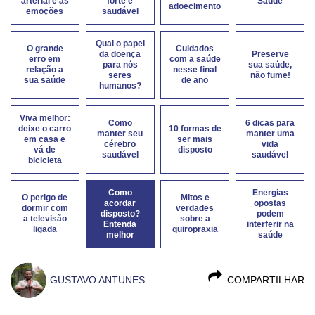
arterial e as
forte e
Saúde
adoecimento
emoções
saudável
Qual o papel
O grande
Cuidados
da doença
Preserve
erro em
com a saúde
para nós
sua saúde,
relação a
nesse final
seres
não fume!
sua saúde
de ano
humanos?
Viva melhor:
Como
6 dicas para
deixe o carro
10 formas de
manter seu
manter uma
em casa e
ser mais
cérebro
vida
vá de
disposto
saudável
saudável
bicicleta
Como
Energias
O perigo de
Mitos e
acordar
opostas
dormir com
verdades
disposto?
podem
a televisão
sobre a
Entenda
interferir na
ligada
quiropraxia
melhor
saúde
GUSTAVO ANTUNES
COMPARTILHAR