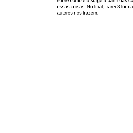
sobre como ela surge a partir das 
essas coisas. No final, trarei 3 fo
autores nos trazem.