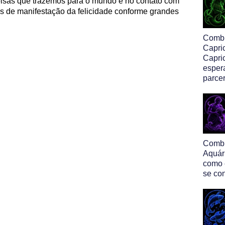
coisas que trazemos para o mundo e no contato com
rmas de manifestação da felicidade conforme grandes
Comb
Capri
Capric
esper
parcer
Comb
Aquár
como 
se co