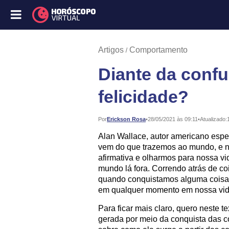
Artigos
Comportamento
Diante da confu
felicidade?
Publicado:
Por
Erickson Rosa
•
28/05/2021 às 09:11
•
Atualizado:
Alan Wallace, autor americano espec
vem do que trazemos ao mundo, e 
afirmativa e olharmos para nossa vi
mundo lá fora. Correndo atrás de co
quando conquistamos alguma coisa.
em qualquer momento em nossa vid
Para ficar mais claro, quero neste 
gerada por meio da conquista das c