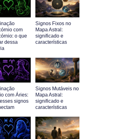
inação
Signos Fixos no
córnio com
Mapa Astral:
órnio: o que
significado e
ar dessa
características
ia
inação
Signos Mutáveis no
io com Áries:
Mapa Astral:
esses signos
significado e
nectam
características