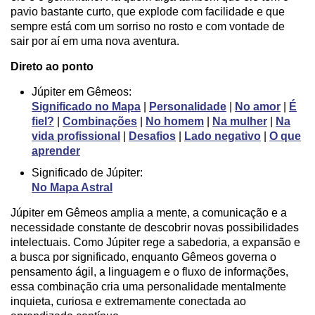
pavio bastante curto, que explode com facilidade e que
sempre está com um sorriso no rosto e com vontade de
sair por aí em uma nova aventura.
Direto ao ponto
Júpiter em Gêmeos:
Significado no Mapa
|
Personalidade
|
No amor
|
É
fiel?
|
Combinações
|
No homem
|
Na mulher
|
Na
vida profissional
|
Desafios
|
Lado negativo
|
O que
aprender
Significado de Júpiter:
No Mapa Astral
Júpiter em Gêmeos amplia a mente, a comunicação e a
necessidade constante de descobrir novas possibilidades
intelectuais. Como Júpiter rege a sabedoria, a expansão e
a busca por significado, enquanto Gêmeos governa o
pensamento ágil, a linguagem e o fluxo de informações,
essa combinação cria uma personalidade mentalmente
inquieta, curiosa e extremamente conectada ao