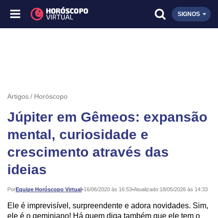
SIGNOS
Artigos
Horóscopo
Júpiter em Gêmeos: expansão
mental, curiosidade e
crescimento através das
ideias
Publicado:
Por
Equipe Horóscopo Virtual
•
16/06/2020 às 16:53
•
Atualizado:
18/05/2026 às 14:33
Ele é imprevisível, surpreendente e adora novidades. Sim,
ele é o geminiano! Há quem diga também que ele tem o