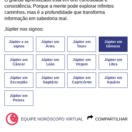
consistência. Porque a mente pode explorar infinitos
caminhos, mas é a profundidade que transforma
informação em sabedoria real.
Júpiter nos signos:
Júpiter e os
Júpiter em
Júpiter em
Júpiter em
signos
Áries
Touro
Gêmeos
Júpiter em
Júpiter em
Júpiter em
Júpiter em
Câncer
Leão
Virgem
Libra
Júpiter em
Júpiter em
Júpiter em
Júpiter em
Escorpião
Sagitário
Capricórnio
Aquário
Júpiter em
Peixes
EQUIPE HORÓSCOPO VIRTUAL
COMPARTILHAR