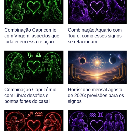
Combinação Capricórnio
Combinação Aquário com
com Virgem: aspectos que
Touro: como esses signos
fortalecem essa relação
se relacionam
Combinação Capricórnio
Horóscopo mensal agosto
com Libra: desafios e
de 2026: previsões para os
pontos fortes do casal
signos