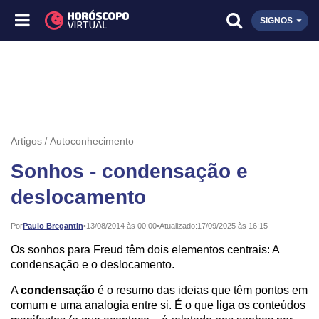
SIGNOS
Artigos
Autoconhecimento
Sonhos - condensação e
deslocamento
Publicado:
Por
Paulo Bregantin
•
13/08/2014 às 00:00
•
Atualizado:
17/09/2025 às 16:15
Os sonhos para Freud têm dois elementos centrais: A
condensação e o deslocamento.
A
condensação
é o resumo das ideias que têm pontos em
comum e uma analogia entre si. É o que liga os conteúdos