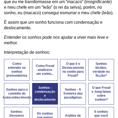
que eu me transformasse em um “macaco” (insignificante)
e meu chefe em um “leão” (o rei da selva), porém, no
sonho, eu (macaco) consegui esmurrar o meu chefe (leão).
É assim que um sonho funciona com condensação e
deslocamento.
Entender os sonhos pode nos ajudar a viver mais leve e
melhor.
Interpretação de sonhos:
Como
O que é o
Sonhos
Como Freud
entender os
Deslocamento
lúcidos,
analisava
sonhos
no sonho para
verdade ou
um sonho...
premonitórios
Freud?
ficção?
Sonhos -
O que Freud
Sonhos para o
Sonhos - A
condensação
e Jung falam
caminho do
fronteira dos
e
sobre
Autoconhecimento
paradigmas
deslocamento
sonhos?
Sonhos:
6 sonhos
Os sonhos
Devemos
Análise de
que você
que temos