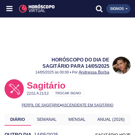
SIGNOS
HORÓSCOPO DO DIA DE
SAGITÁRIO PARA 14/05/2025
Publicado:
14/05/2025
Atualizado:
14/05/2025
Andressa Borba
14/05/2025 às 00:00 • Por
Sagitário
22/11 A 21/12
TROCAR SIGNO
PERFIL DE SAGITÁRIO
•
ASCENDENTE EM SAGITÁRIO
DIÁRIO
SEMANAL
MENSAL
ANUAL (2026)
OUTRO DIA
14/05/2025
SAGITÁRIO HOJE