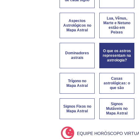
Lua, Vênus,
Aspectos
Marte e Netuno
Astrológicos no
estão em
Mapa Astral
Peixes
O que os astros
Dominadores
representam na
astrais
astrologia?
Casas
Trígono no
astrológicas: o
Mapa Astral
que são
Signos
Signos Fixos no
Mutáveis no
Mapa Astral
Mapa Astral
EQUIPE HORÓSCOPO VIRTU