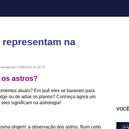
s representam na
•
Atualizado:
17/09/2025 às 16:15
 os astros?
omentos atuais? Em quê eles se baseiam para
 algo ou de adiar os planos? Conheça agora um
eles significam na astrologia!
VOCÊ
mesma origem: a observação dos astros. Num certo