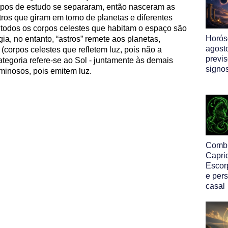
ampos de estudo se separaram, então nasceram as
ros que giram em torno de planetas e diferentes
, todos os corpos celestes que habitam o espaço são
Horós
ia, no entanto, “astros” remete aos planetas,
agost
corpos celestes que refletem luz, pois não a
previ
tegoria refere-se ao Sol - juntamente às demais
signo
minosos, pois emitem luz.
Comb
Capri
Escor
e per
casal