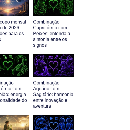
copo mensal
Combinação
o de 2026:
Capricórnio com
sões para os
Peixes: entenda a
s
sintonia entre os
signos
inação
Combinação
córnio com
Aquário com
pião: energia
Sagitário: harmonia
sonalidade do
entre inovação e
aventura