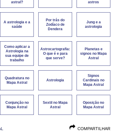
astral?
astros
Por trás do
A astrologia e a
Jung e a
Zodíaco de
saúde
astrologia
Dendera
Como aplicar a
Astrocartografia:
Planetas e
Astrologia na
O que é e para
signos no Mapa
sua equipe de
que serve?
Astral
trabalho
Signos
Quadratura no
Astrologia
Cardinais no
Mapa Astral
Mapa Astral
Conjunção no
Sextil no Mapa
Oposição no
Mapa Astral
Astral
Mapa Astral
AL
COMPARTILHAR