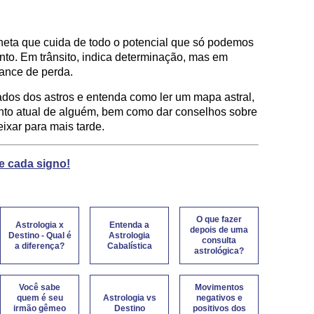
aneta que cuida de todo o potencial que só podemos
nto. Em trânsito, indica determinação, mas em
ance de perda.
ados dos astros e entenda como ler um mapa astral,
to atual de alguém, bem como dar conselhos sobre
eixar para mais tarde.
e cada signo!
O que fazer
Astrologia x
Entenda a
depois de uma
Destino - Qual é
Astrologia
consulta
a diferença?
Cabalística
astrológica?
Você sabe
Movimentos
quem é seu
Astrologia vs
negativos e
irmão gêmeo
Destino
positivos dos