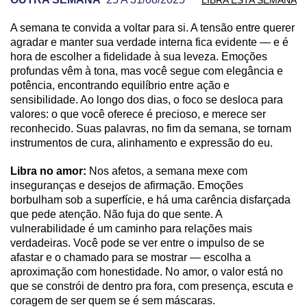
A semana te convida a voltar para si. A tensão entre querer
PREVISÃO DE LIBRA PARA OUTRA SEMANA
agradar e manter sua verdade interna fica evidente — e é
hora de escolher a fidelidade à sua leveza. Emoções
profundas vêm à tona, mas você segue com elegância e
potência, encontrando equilíbrio entre ação e
sensibilidade. Ao longo dos dias, o foco se desloca para
valores: o que você oferece é precioso, e merece ser
reconhecido. Suas palavras, no fim da semana, se tornam
instrumentos de cura, alinhamento e expressão do eu.
Libra no amor:
Nos afetos, a semana mexe com
inseguranças e desejos de afirmação. Emoções
borbulham sob a superfície, e há uma carência disfarçada
que pede atenção. Não fuja do que sente. A
vulnerabilidade é um caminho para relações mais
verdadeiras. Você pode se ver entre o impulso de se
afastar e o chamado para se mostrar — escolha a
aproximação com honestidade. No amor, o valor está no
que se constrói de dentro pra fora, com presença, escuta e
coragem de ser quem se é sem máscaras.