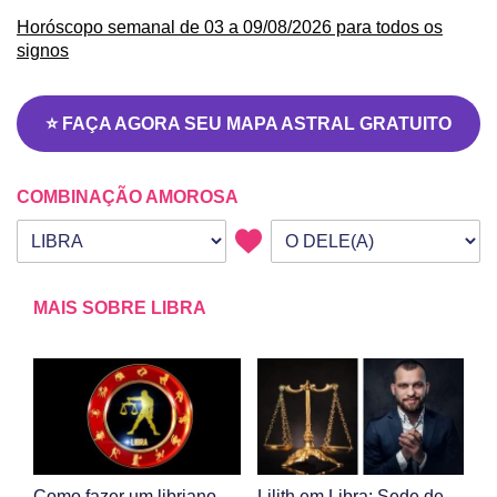
Horóscopo semanal de 03 a 09/08/2026 para todos os
signos
⭐ FAÇA AGORA SEU MAPA ASTRAL GRATUITO
COMBINAÇÃO AMOROSA
Seu signo
Signo da outra pessoa
MAIS SOBRE LIBRA
Como fazer um libriano
Lilith em Libra: Sede de