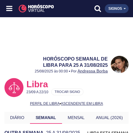
SIGNOS
HORÓSCOPO SEMANAL DE
LIBRA PARA 25 A 31/08/2025
Publicado:
25 a 31/08/2025
Atualizado:
25 a 31/08/2025
Andressa Borba
25/08/2025 às 00:00 • Por
Libra
23/09 A 22/10
TROCAR SIGNO
PERFIL DE LIBRA
•
ASCENDENTE EM LIBRA
DIÁRIO
SEMANAL
MENSAL
ANUAL (2026)
OUTRA SEMANA
25 A 31/08/2025
LIBRA ESTA SEMANA