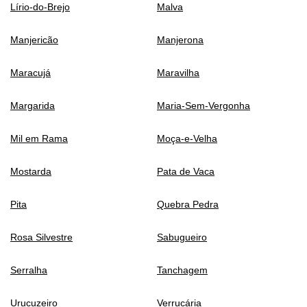
Lírio-do-Brejo
Malva
Manjericão
Manjerona
Maracujá
Maravilha
Margarida
Maria-Sem-Vergonha
Mil em Rama
Moça-e-Velha
Mostarda
Pata de Vaca
Pita
Quebra Pedra
Rosa Silvestre
Sabugueiro
Serralha
Tanchagem
Urucuzeiro
Verrucária