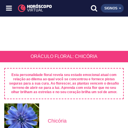
SIGNOS
ORÁCULO FLORAL: CHICÓRIA
Esta personalidade floral revela seu estado emocional atual com
relação ao dilema ao qual você se concentrou e fornece pistas
seguras para a sua cura. Ao florescer, as plantas vencem o desafio
terreno de abrir-se para a luz. Aprenda com esta flor que no seu
olhar brilham as estrelas e no seu coração brilha um sol de amor.
Chicória