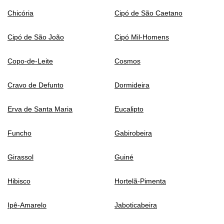
Chicória
Cipó de São Caetano
Cipó de São João
Cipó Mil-Homens
Copo-de-Leite
Cosmos
Cravo de Defunto
Dormideira
Erva de Santa Maria
Eucalipto
Funcho
Gabirobeira
Girassol
Guiné
Hibisco
Hortelã-Pimenta
Ipê-Amarelo
Jaboticabeira