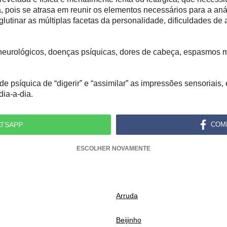
 pois se atrasa em reunir os elementos necessários para a análi
lutinar as múltiplas facetas da personalidade, dificuldades de 
eurológicos, doenças psíquicas, dores de cabeça, espasmos mu
e psíquica de “digerir” e “assimilar” as impressões sensoriais,
dia-a-dia.
TSAPP
COM
ESCOLHER NOVAMENTE
Arruda
Beijinho