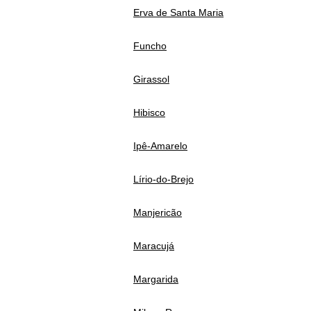
Erva de Santa Maria
Funcho
Girassol
Hibisco
Ipê-Amarelo
Lírio-do-Brejo
Manjericão
Maracujá
Margarida