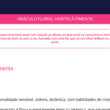
ORÁCULO FLORAL: HORTELÃ-PIMENTA
stado emocional atual com relação ao dilema ao qual você se concentrou e for
reno de abrir-se para a luz. Aprenda com esta flor que no seu olhar brilham as
amor.
imenta
sonalidade sensível, ordeira, dinâmica, com habilidades de cri
evelada é física e mentalmente lenta ou letárgica, que necessi