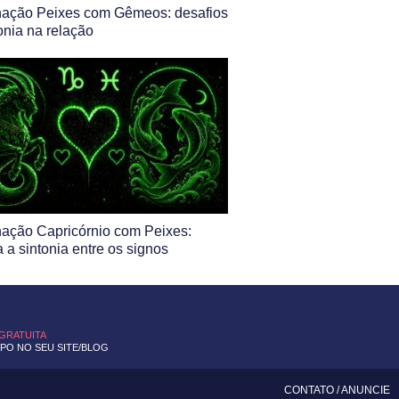
ação Peixes com Gêmeos: desafios
nia na relação
ação Capricórnio com Peixes:
 a sintonia entre os signos
 GRATUITA
O NO SEU SITE/BLOG
CONTATO
/
ANUNCIE