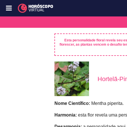
Esta personalidade floral revela seu e
florescer, as plantas vencem o desafio ter
Hortelã-P
Nome Científico:
Mentha piperita.
Harmonia:
esta flor revela uma per
Desarmonia:
a personalidade aqui r