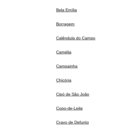
Bela Emília
Borragem
Calêndula do Campo
Camélia
Campainha
Chicória
Cipó de São João
Copo-de-Leite
Cravo de Defunto