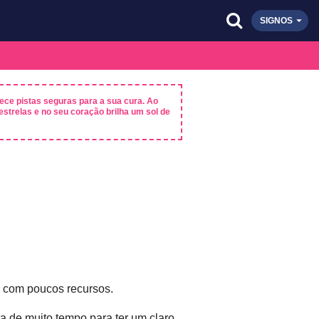
SIGNOS
nece pistas seguras para a sua cura. Ao
 estrelas e no seu coração brilha um sol de
ar com poucos recursos.
ta de muito tempo para ter um claro