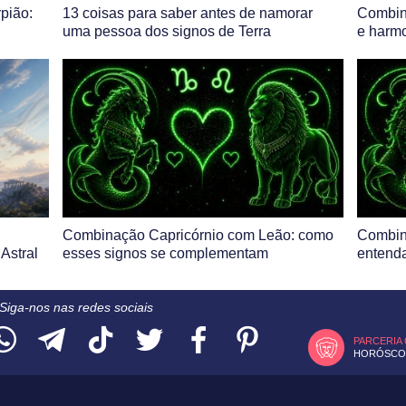
pião:
13 coisas para saber antes de namorar
Combin
uma pessoa dos signos de Terra
e harmo
Combinação Capricórnio com Leão: como
Combin
Astral
esses signos se complementam
entenda
Siga-nos nas redes sociais
PARCERIA
HORÓSCOP