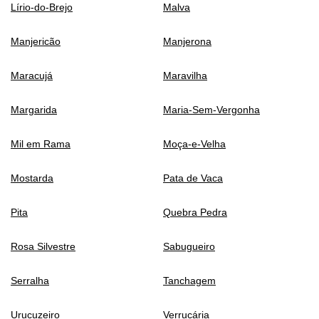
Lírio-do-Brejo
Malva
Manjericão
Manjerona
Maracujá
Maravilha
Margarida
Maria-Sem-Vergonha
Mil em Rama
Moça-e-Velha
Mostarda
Pata de Vaca
Pita
Quebra Pedra
Rosa Silvestre
Sabugueiro
Serralha
Tanchagem
Urucuzeiro
Verrucária