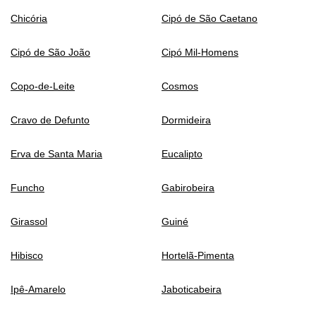
Chicória
Cipó de São Caetano
Cipó de São João
Cipó Mil-Homens
Copo-de-Leite
Cosmos
Cravo de Defunto
Dormideira
Erva de Santa Maria
Eucalipto
Funcho
Gabirobeira
Girassol
Guiné
Hibisco
Hortelã-Pimenta
Ipê-Amarelo
Jaboticabeira