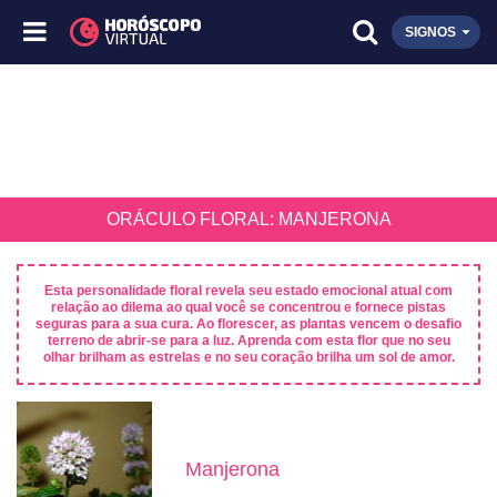
SIGNOS
ORÁCULO FLORAL: MANJERONA
Esta personalidade floral revela seu estado emocional atual com
relação ao dilema ao qual você se concentrou e fornece pistas
seguras para a sua cura. Ao florescer, as plantas vencem o desafio
terreno de abrir-se para a luz. Aprenda com esta flor que no seu
olhar brilham as estrelas e no seu coração brilha um sol de amor.
Manjerona