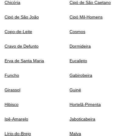
Chicória
Cipó de São Caetano
Cipó de São João
Cipó Mil-Homens
Copo-de-Leite
Cosmos
Cravo de Defunto
Dormideira
Erva de Santa Maria
Eucalipto
Funcho
Gabirobeira
Girassol
Guiné
Hibisco
Hortelã-Pimenta
Ipê-Amarelo
Jaboticabeira
Lírio-do-Brejo
Malva