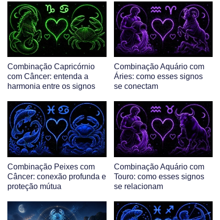
Combinação Capricórnio
Combinação Aquário com
com Câncer: entenda a
Áries: como esses signos
harmonia entre os signos
se conectam
Combinação Peixes com
Combinação Aquário com
Câncer: conexão profunda e
Touro: como esses signos
proteção mútua
se relacionam