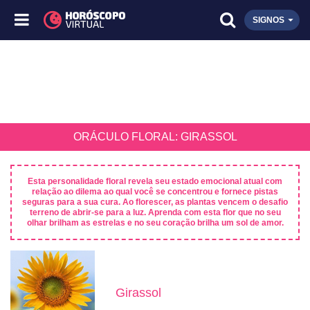
SIGNOS
ORÁCULO FLORAL: GIRASSOL
Esta personalidade floral revela seu estado emocional atual com
relação ao dilema ao qual você se concentrou e fornece pistas
seguras para a sua cura. Ao florescer, as plantas vencem o desafio
terreno de abrir-se para a luz. Aprenda com esta flor que no seu
olhar brilham as estrelas e no seu coração brilha um sol de amor.
Girassol