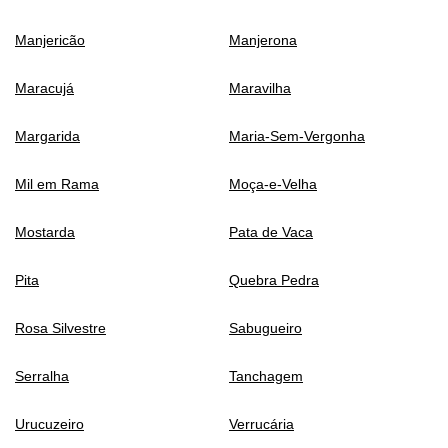
Manjericão
Manjerona
Maracujá
Maravilha
Margarida
Maria-Sem-Vergonha
Mil em Rama
Moça-e-Velha
Mostarda
Pata de Vaca
Pita
Quebra Pedra
Rosa Silvestre
Sabugueiro
Serralha
Tanchagem
Urucuzeiro
Verrucária