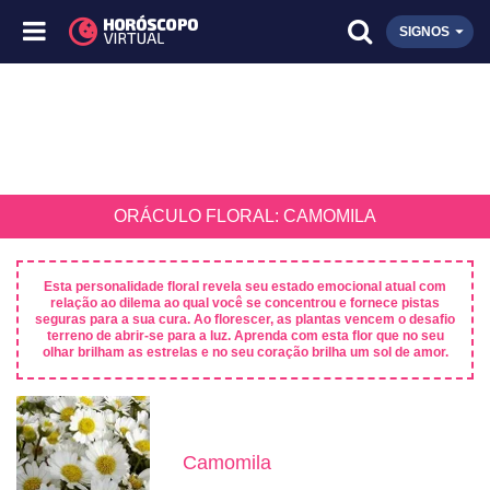
SIGNOS
ORÁCULO FLORAL: CAMOMILA
Esta personalidade floral revela seu estado emocional atual com
relação ao dilema ao qual você se concentrou e fornece pistas
seguras para a sua cura. Ao florescer, as plantas vencem o desafio
terreno de abrir-se para a luz. Aprenda com esta flor que no seu
olhar brilham as estrelas e no seu coração brilha um sol de amor.
Camomila