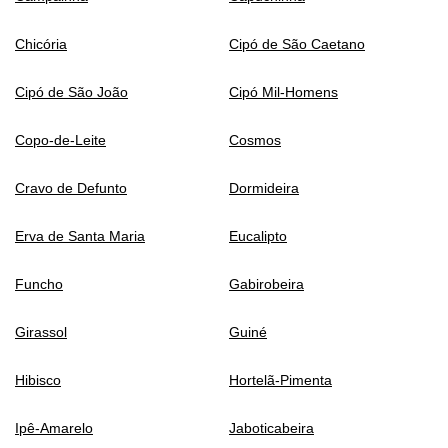
Chicória
Cipó de São Caetano
Cipó de São João
Cipó Mil-Homens
Copo-de-Leite
Cosmos
Cravo de Defunto
Dormideira
Erva de Santa Maria
Eucalipto
Funcho
Gabirobeira
Girassol
Guiné
Hibisco
Hortelã-Pimenta
Ipê-Amarelo
Jaboticabeira