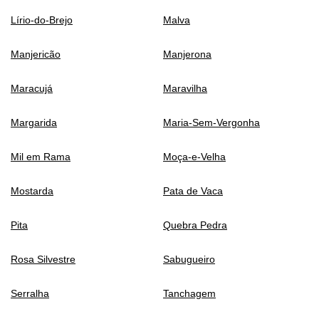
Lírio-do-Brejo
Malva
Manjericão
Manjerona
Maracujá
Maravilha
Margarida
Maria-Sem-Vergonha
Mil em Rama
Moça-e-Velha
Mostarda
Pata de Vaca
Pita
Quebra Pedra
Rosa Silvestre
Sabugueiro
Serralha
Tanchagem