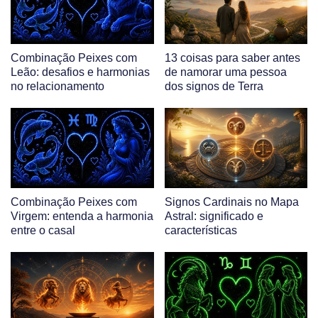
Combinação Peixes com
13 coisas para saber antes
Leão: desafios e harmonias
de namorar uma pessoa
no relacionamento
dos signos de Terra
Combinação Peixes com
Signos Cardinais no Mapa
Virgem: entenda a harmonia
Astral: significado e
entre o casal
características