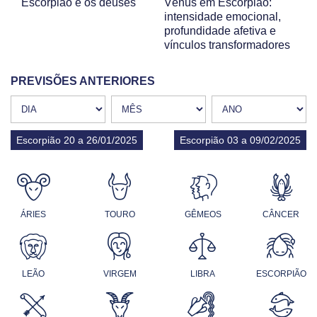
Escorpião e os deuses
Vênus em Escorpião:
intensidade emocional,
profundidade afetiva e
vínculos transformadores
PREVISÕES ANTERIORES
Escorpião 20 a 26/01/2025
Escorpião 03 a 09/02/2025
ÁRIES
TOURO
GÊMEOS
CÂNCER
LEÃO
VIRGEM
LIBRA
ESCORPIÃO