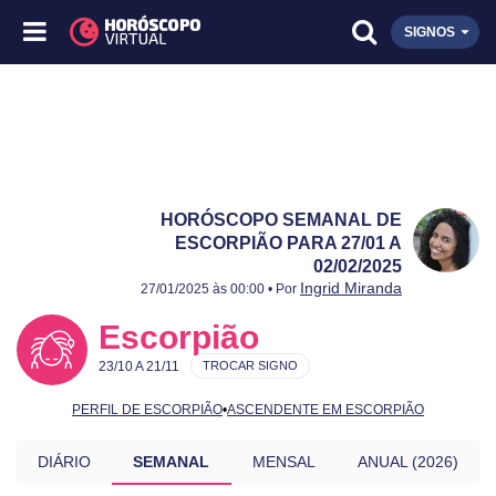
SIGNOS
HORÓSCOPO SEMANAL DE
ESCORPIÃO PARA 27/01 A
02/02/2025
Publicado:
27/01 a 02/02/2025
Atualizado:
27/01 a 02/02/2025
Ingrid Miranda
27/01/2025 às 00:00 • Por
Escorpião
23/10 A 21/11
TROCAR SIGNO
PERFIL DE ESCORPIÃO
•
ASCENDENTE EM ESCORPIÃO
DIÁRIO
SEMANAL
MENSAL
ANUAL (2026)