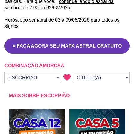
básicas. Para que você...
continue lendo o astral da
semana de 27/01 a 02/02/2025
Horóscopo semanal de 03 a 09/08/2026 para todos os
signos
⭐ FAÇA AGORA SEU MAPA ASTRAL GRATUITO
COMBINAÇÃO AMOROSA
Seu signo
Signo da outra pessoa
MAIS SOBRE ESCORPIÃO