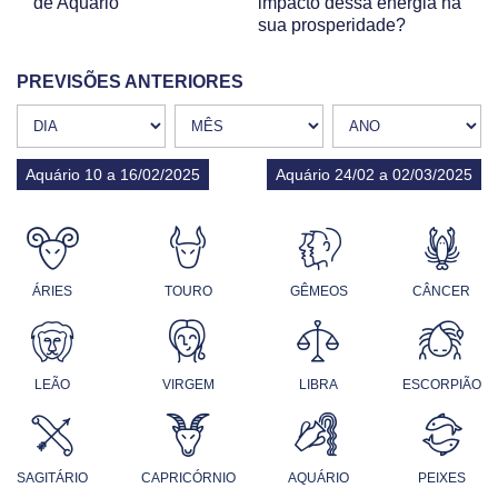
de Aquário
impacto dessa energia na
sua prosperidade?
PREVISÕES ANTERIORES
Aquário 10 a 16/02/2025
Aquário 24/02 a 02/03/2025
ÁRIES
TOURO
GÊMEOS
CÂNCER
LEÃO
VIRGEM
LIBRA
ESCORPIÃO
SAGITÁRIO
CAPRICÓRNIO
AQUÁRIO
PEIXES