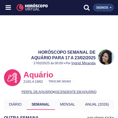
SIGNOS
HORÓSCOPO SEMANAL DE
AQUÁRIO PARA 17 A 23/02/2025
Publicado:
17 a 23/02/2025
Atualizado:
17 a 23/02/2025
Ingrid Miranda
17/02/2025 às 00:00 • Por
Aquário
21/01 A 19/02
TROCAR SIGNO
PERFIL DE AQUÁRIO
•
ASCENDENTE EM AQUÁRIO
DIÁRIO
SEMANAL
MENSAL
ANUAL (2026)
OUTRA SEMANA