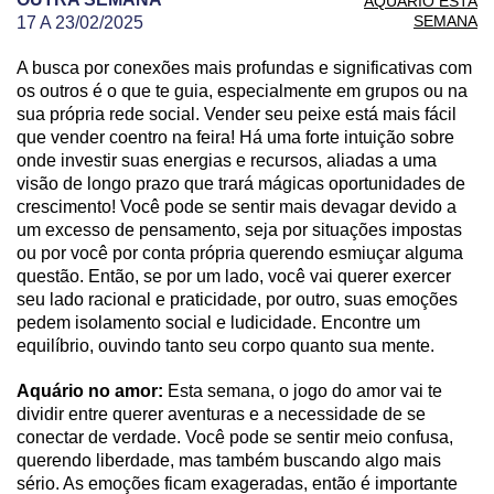
AQUÁRIO ESTA
SEMANA
17 A 23/02/2025
A busca por conexões mais profundas e significativas com
PREVISÃO DE AQUÁRIO PARA OUTRA SEMANA
os outros é o que te guia, especialmente em grupos ou na
sua própria rede social. Vender seu peixe está mais fácil
que vender coentro na feira! Há uma forte intuição sobre
onde investir suas energias e recursos, aliadas a uma
visão de longo prazo que trará mágicas oportunidades de
crescimento! Você pode se sentir mais devagar devido a
um excesso de pensamento, seja por situações impostas
ou por você por conta própria querendo esmiuçar alguma
questão. Então, se por um lado, você vai querer exercer
seu lado racional e praticidade, por outro, suas emoções
pedem isolamento social e ludicidade. Encontre um
equilíbrio, ouvindo tanto seu corpo quanto sua mente.
Aquário no amor:
Esta semana, o jogo do amor vai te
dividir entre querer aventuras e a necessidade de se
conectar de verdade. Você pode se sentir meio confusa,
querendo liberdade, mas também buscando algo mais
sério. As emoções ficam exageradas, então é importante