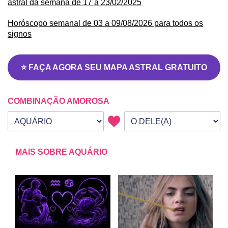
astral da semana de 17 a 23/02/2025
Horóscopo semanal de 03 a 09/08/2026 para todos os
signos
⭐ FAÇA AGORA SEU MAPA ASTRAL GRATUITO
COMBINAÇÃO AMOROSA
Seu signo
Signo da outra pessoa
MAIS SOBRE AQUÁRIO