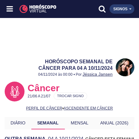
SIGNOS
HORÓSCOPO SEMANAL DE
CÂNCER PARA 04 A 10/11/2024
Publicado:
04 a 10/11/2024
Atualizado:
04 a 10/11/2024
Jéssica Jansen
04/11/2024 às 00:00 • Por
Câncer
21/06 A 21/07
TROCAR SIGNO
PERFIL DE CÂNCER
•
ASCENDENTE EM CÂNCER
DIÁRIO
SEMANAL
MENSAL
ANUAL (2026)
OUTRA SEMANA
04 A 10/11/2024
CÂNCER ESTA SEMANA