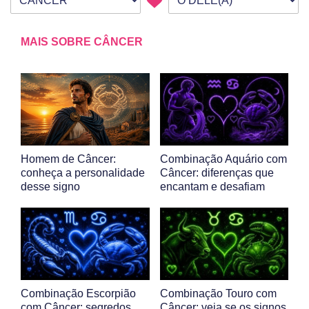
Seu signo
Signo da outra pessoa
MAIS SOBRE CÂNCER
Homem de Câncer:
Combinação Aquário com
conheça a personalidade
Câncer: diferenças que
desse signo
encantam e desafiam
Combinação Escorpião
Combinação Touro com
com Câncer: segredos
Câncer: veja se os signos