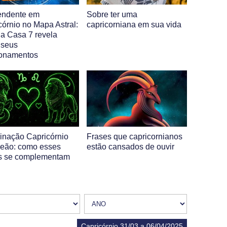
endente em
Sobre ter uma
córnio no Mapa Astral:
capricorniana em sua vida
 a Casa 7 revela
 seus
ionamentos
nação Capricórnio
Frases que capricornianos
eão: como esses
estão cansados de ouvir
s se complementam
Capricórnio 31/03 a 06/04/2025