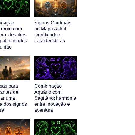
inação
Signos Cardinais
córnio com
no Mapa Astral:
rio: desafios
significado e
patibilidades
características
 união
isas para
Combinação
 antes de
Aquário com
ar uma
Sagitário: harmonia
a dos signos
entre inovação e
ra
aventura