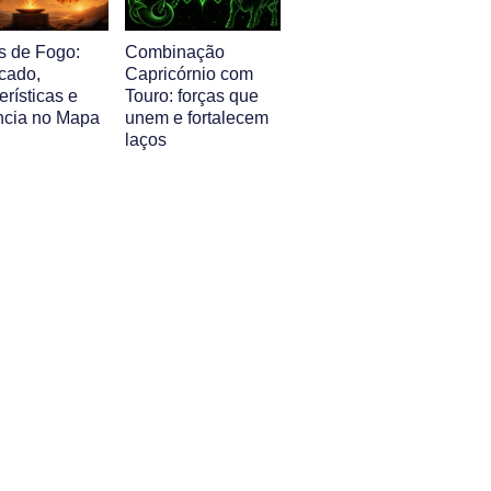
s de Fogo:
Combinação
icado,
Capricórnio com
erísticas e
Touro: forças que
ência no Mapa
unem e fortalecem
laços