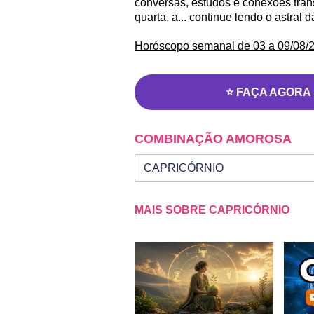
conversas, estudos e conexões trans
quarta, a...
continue lendo o astral 
Horóscopo semanal de 03 a 09/08/2
⭐ FAÇA AGORA
COMBINAÇÃO AMOROSA
Seu signo
Signo da outra pessoa
MAIS SOBRE CAPRICÓRNIO