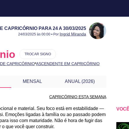
CAPRICÓRNIO PARA 24 A 30/03/2025
Publicado:
24 a 30/03/2025
Atualizado:
24 a 30/03/2025
Ingrid Miranda
24/03/2025 às 00:00 • Por
nio
TROCAR SIGNO
•
 DE CAPRICÓRNIO
ASCENDENTE EM CAPRICÓRNIO
MENSAL
ANUAL (2026)
CAPRICÓRNIO ESTA SEMANA
onal e material. Seu foco está em estabilidade —
VOCÊ
O PARA OUTRA SEMANA
de si. Emoções ligadas à família ou ao passado podem
 para isso com maturidade. Não é hora de fugir das
 o que você quer construir.