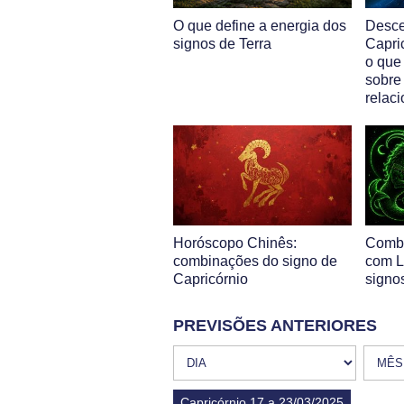
O que define a energia dos
Desc
signos de Terra
Capri
o que
sobre
relac
Horóscopo Chinês:
Combi
combinações do signo de
com L
Capricórnio
signo
PREVISÕES ANTERIORES
Capricórnio 17 a 23/03/2025