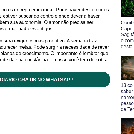
 mais entrega emocional. Pode haver desconfortos
ê estiver buscando controle onde deveria haver
mbém sua autonomia. O amor não precisa ser
Comb
nsformar padrões antigos.
Capri
Sagitá
e com
o será exigente, mas produtivo. A semana traz
desta
adurecer metas. Pode surgir a necessidade de rever
 planos de crescimento. O importante é lembrar que
nde da sua constância — e isso você tem de sobra.
DIÁRIO GRÁTIS NO WHATSAPP
13 co
saber
namor
pesso
de Ter