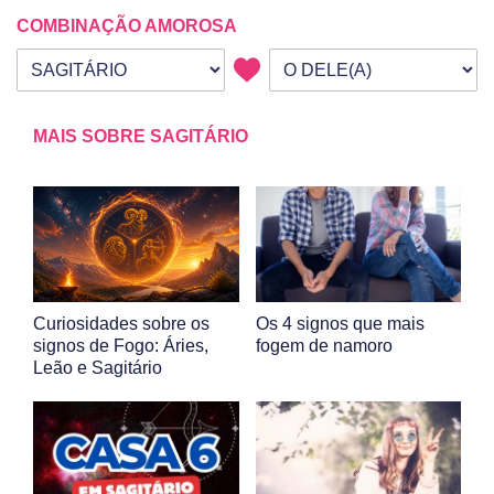
COMBINAÇÃO AMOROSA
Seu signo
Signo da outra pessoa
MAIS SOBRE SAGITÁRIO
Curiosidades sobre os
Os 4 signos que mais
signos de Fogo: Áries,
fogem de namoro
Leão e Sagitário