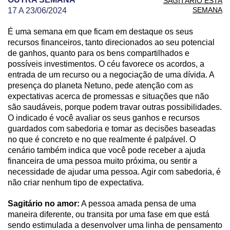
SAGITÁRIO ESTA
SEMANA
17 A 23/06/2024
É uma semana em que ficam em destaque os seus
PREVISÃO DE SAGITÁRIO PARA OUTRA SEMANA
recursos financeiros, tanto direcionados ao seu potencial
de ganhos, quanto para os bens compartilhados e
possíveis investimentos. O céu favorece os acordos, a
entrada de um recurso ou a negociação de uma dívida. A
presença do planeta Netuno, pede atenção com as
expectativas acerca de promessas e situações que não
são saudáveis, porque podem travar outras possibilidades.
O indicado é você avaliar os seus ganhos e recursos
guardados com sabedoria e tomar as decisões baseadas
no que é concreto e no que realmente é palpável. O
cenário também indica que você pode receber a ajuda
financeira de uma pessoa muito próxima, ou sentir a
necessidade de ajudar uma pessoa. Agir com sabedoria, é
não criar nenhum tipo de expectativa.
Sagitário no amor:
A pessoa amada pensa de uma
maneira diferente, ou transita por uma fase em que está
sendo estimulada a desenvolver uma linha de pensamento