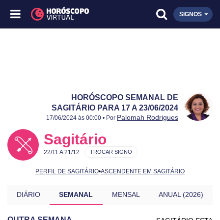
SIGNOS
HORÓSCOPO SEMANAL DE
SAGITÁRIO PARA 17 A 23/06/2024
Publicado:
17 a 23/06/2024
Atualizado:
17 a 23/06/2024
Palomah Rodrigues
17/06/2024 às 00:00 • Por
Sagitário
22/11 A 21/12
TROCAR SIGNO
PERFIL DE SAGITÁRIO
•
ASCENDENTE EM SAGITÁRIO
DIÁRIO
SEMANAL
MENSAL
ANUAL (2026)
OUTRA SEMANA