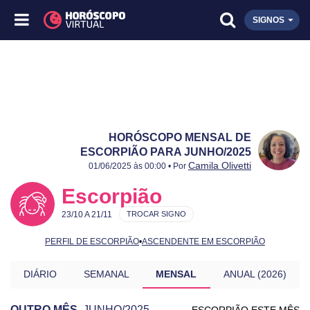
SIGNOS
HORÓSCOPO MENSAL DE
ESCORPIÃO PARA JUNHO/2025
Publicado:
Junho/2025
Atualizado:
Junho/2025
Camila Olivetti
01/06/2025 às 00:00 • Por
Escorpião
23/10 A 21/11
TROCAR SIGNO
PERFIL DE ESCORPIÃO
•
ASCENDENTE EM ESCORPIÃO
DIÁRIO
SEMANAL
MENSAL
ANUAL (2026)
OUTRO MÊS
JUNHO/2025
ESCORPIÃO ESTE MÊS