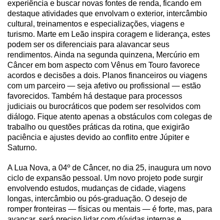
experiência e buscar novas fontes de renda, ficando em
destaque atividades que envolvam o exterior, intercâmbio
cultural, treinamentos e especializações, viagens e
turismo. Marte em Leão inspira coragem e liderança, estes
podem ser os diferenciais para alavancar seus
rendimentos. Ainda na segunda quinzena, Mercúrio em
Câncer em bom aspecto com Vênus em Touro favorece
acordos e decisões a dois. Planos financeiros ou viagens
com um parceiro — seja afetivo ou profissional — estão
favorecidos. Também há destaque para processos
judiciais ou burocráticos que podem ser resolvidos com
diálogo. Fique atento apenas a obstáculos com colegas de
trabalho ou questões práticas da rotina, que exigirão
paciência e ajustes devido ao conflito entre Júpiter e
Saturno.
A Lua Nova, a 04º de Câncer, no dia 25, inaugura um novo
ciclo de expansão pessoal. Um novo projeto pode surgir
envolvendo estudos, mudanças de cidade, viagens
longas, intercâmbio ou pós-graduação. O desejo de
romper fronteiras — físicas ou mentais — é forte, mas, para
avançar, será preciso lidar com dúvidas internas e