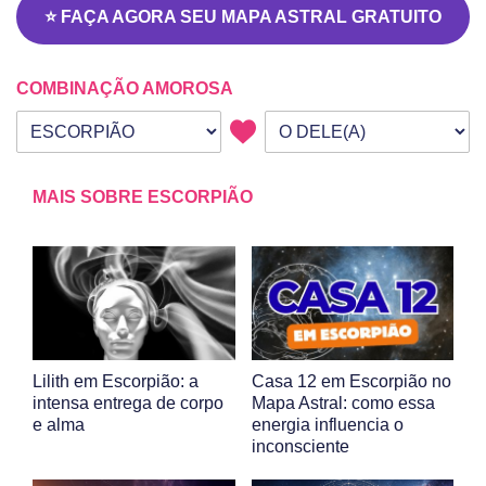
⭐ FAÇA AGORA SEU MAPA ASTRAL GRATUITO
COMBINAÇÃO AMOROSA
Seu signo
Signo da outra pessoa
MAIS SOBRE ESCORPIÃO
Lilith em Escorpião: a
Casa 12 em Escorpião no
intensa entrega de corpo
Mapa Astral: como essa
e alma
energia influencia o
inconsciente