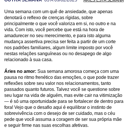
Uma semana com um quê de ansiedade, que apenas
PREVISÃO DE ÁRIES PARA OUTRA SEMANA
denotará o reflexo de crenças rígidas, sobre
principalmente o que você valoriza em si, no outro e na
vida. Com isto, você percebe que está na hora de
amadurecer no seu merecimento, e para isto alguma
mudança assertiva precisa ser feita a partir de um corte
nos padrões familiares, algum limite imposto por você
nestas relações sanguíneas ou no desapego de algo
relacionado à sua casa.
Áries no amor:
Sua semana amorosa começa com uma
pausa no ritmo frenético das emoções, o que pode trazer
reflexões sobre seu valor nos relacionamentos, tanto
passados quanto futuros. Talvez você se questione sobre
seu lugar na vida de alguém, mas evite cair na vitimização
— é só uma oportunidade para se fortalecer de dentro para
fora! Vejo que o desafio aqui é equilibrar o instinto de
sobrevivência com o desejo de ser cuidado, mas o céu
pede que você assuma a coragem de ser sua própria mãe
e seguir firme nas suas escolhas afetivas.