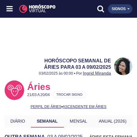
SIGNOS
HORÓSCOPO SEMANAL DE
ÁRIES PARA 03 A 09/02/2025
Publicado:
03 a 09/02/2025
Atualizado:
03 a 09/02/2025
Ingrid Miranda
03/02/2025 às 00:00 • Por
Áries
21/03 A 20/04
TROCAR SIGNO
PERFIL DE ÁRIES
•
ASCENDENTE EM ÁRIES
DIÁRIO
SEMANAL
MENSAL
ANUAL (2026)
OUTRA SEMANA
03 A 09/02/2025
ÁRIES ESTA SEMANA