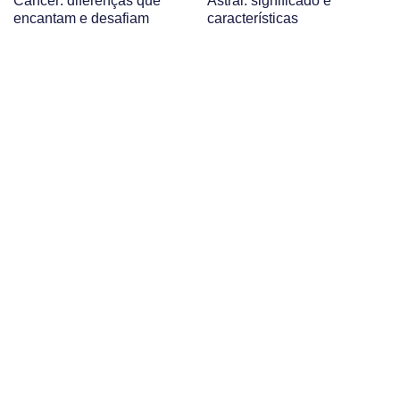
Câncer: diferenças que
Astral: significado e
encantam e desafiam
características