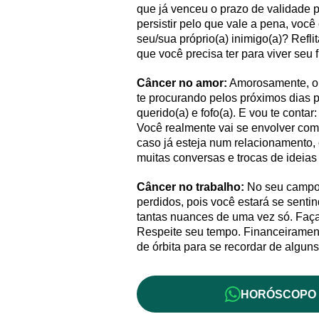
que já venceu o prazo de validade 
persistir pelo que vale a pena, voc
seu/sua próprio(a) inimigo(a)? Refli
que você precisa ter para viver seu 
Câncer no amor:
Amorosamente, olh
te procurando pelos próximos dias p
querido(a) e fofo(a). E vou te conta
Você realmente vai se envolver com
caso já esteja num relacionamento,
muitas conversas e trocas de ideia
Câncer no trabalho:
No seu campo 
perdidos, pois você estará se senti
tantas nuances de uma vez só. Faça o
Respeite seu tempo. Financeirament
de órbita para se recordar de algun
HORÓSCOPO 