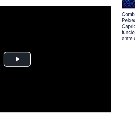
Comb
Peixe
Capri
funcio
entre