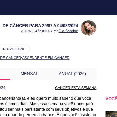
E CÂNCER PARA 29/07 A 04/08/2024
Publicado:
29/07 a 04/08/2024
Atualizado:
29/07 a 04/08/2024
Gio Sabrine
29/07/2024 às 00:00 • Por
TROCAR SIGNO
•
 DE CÂNCER
ASCENDENTE EM CÂNCER
MENSAL
ANUAL (2026)
024
CÂNCER ESTA SEMANA
canceriano(a), e eu quero muito saber o que você
VOCÊ
A OUTRA SEMANA
os últimos dias. Mas essa semana você enxergará
ltou ser mais persistente com seus objetivos e que
oleca quando perdeu a chance. É que você insiste no