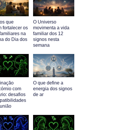
nos que
O Universo
 fortalecer os
movimenta a vida
familiares na
familiar dos 12
a do Dia dos
signos nesta
semana
inação
O que define a
córnio com
energia dos signos
rio: desafios
de ar
patibilidades
 união