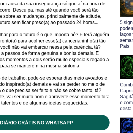
por causa da sua insegurança só que aí na hora de
ê corre. Desculpa, mas até quando você será tão
ta sobre as mudanças, principalmente de atitude,
futuro sem ficar preso(a) ao passado 24 horas...
5 sig
podem
laços 
ar para o futuro é o que importa né? E terá alguém
seman
ronto(a) para acolher esse(a) cancerianinho(a) tão
Pais
r: você não vai embarcar nessa pela carência, tá?
 a pessoa de forma genuína e bonita demais. E
 os momentos a dois serão muito especiais regado a
s para se manterem na mesma sintonia.
de trabalho, pode-se esperar dias meio avoados e
ndo inspirado(a) demais e vai se perder no meio de
Comb
 que precisa ser feito e não se cobre tanto, tá?
Capri
e, vai ser muito bom e aproveite esse momento fora
Sagitá
e com
s talentos e de algumas ideias esquecidas.
desta
DIÁRIO GRÁTIS NO WHATSAPP