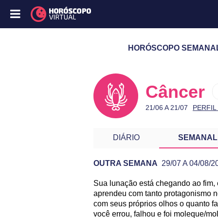
HORÓSCOPO SEMANAL D
Câncer
21/06 A 21/07
PERFIL
DIÁRIO
SEMANAL
OUTRA SEMANA
29/07 A 04/08/2
Sua lunação está chegando ao fim, 
PREVISÃO DE CÂNCER PAR
aprendeu com tanto protagonismo n
com seus próprios olhos o quanto fa
você errou, falhou e foi moleque/m