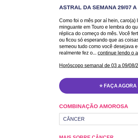
ASTRAL DA SEMANA 29/07 A 
Como foi o mês por aí hein, caro(a)
minguante em Touro e lembra do qu
réplica do começo do mês. Você fert
ou ficou só esperando que as cois
semeou tudo como você desejava e 
realmente fez o...
continue lendo o 
Horóscopo semanal de 03 a 09/08/2
⭐ FAÇA AGORA
COMBINAÇÃO AMOROSA
Seu signo
Signo da outra pessoa
MAIS SOBRE CÂNCER