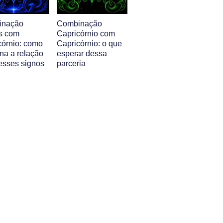
inação
Combinação
s com
Capricórnio com
córnio: como
Capricórnio: o que
na a relação
esperar dessa
 esses signos
parceria