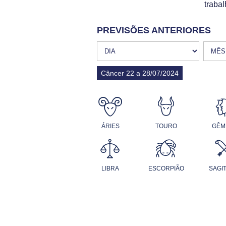
trabal
PREVISÕES ANTERIORES
Câncer 22 a 28/07/2024
ÁRIES
TOURO
GÊM
LIBRA
ESCORPIÃO
SAGI