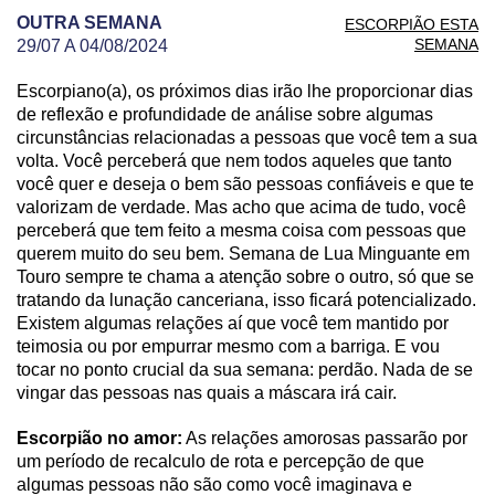
OUTRA SEMANA
ESCORPIÃO ESTA
SEMANA
29/07 A 04/08/2024
Escorpiano(a), os próximos dias irão lhe proporcionar dias
PREVISÃO DE ESCORPIÃO PARA OUTRA SEMAN
de reflexão e profundidade de análise sobre algumas
circunstâncias relacionadas a pessoas que você tem a sua
volta. Você perceberá que nem todos aqueles que tanto
você quer e deseja o bem são pessoas confiáveis e que te
valorizam de verdade. Mas acho que acima de tudo, você
perceberá que tem feito a mesma coisa com pessoas que
querem muito do seu bem. Semana de Lua Minguante em
Touro sempre te chama a atenção sobre o outro, só que se
tratando da lunação canceriana, isso ficará potencializado.
Existem algumas relações aí que você tem mantido por
teimosia ou por empurrar mesmo com a barriga. E vou
tocar no ponto crucial da sua semana: perdão. Nada de se
vingar das pessoas nas quais a máscara irá cair.
Escorpião no amor:
As relações amorosas passarão por
um período de recalculo de rota e percepção de que
algumas pessoas não são como você imaginava e