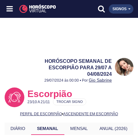
SIGNOS
HORÓSCOPO SEMANAL DE
ESCORPIÃO PARA 29/07 A
04/08/2024
Publicado:
29/07 a 04/08/2024
Atualizado:
29/07 a 04/08/2024
Gio Sabrine
29/07/2024 às 00:00 • Por
Escorpião
23/10 A 21/11
TROCAR SIGNO
PERFIL DE ESCORPIÃO
•
ASCENDENTE EM ESCORPIÃO
DIÁRIO
SEMANAL
MENSAL
ANUAL (2026)