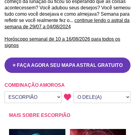
começo da lunação ou ficou só esperando que as coisas
acontecessem? Você adubou seus desejos? Você semeou
tudo como você desejava e como almejava? Semana para
refletir se você realmente fez o...
continue lendo o astral da
semana de 29/07 a 04/08/2024
Horóscopo semanal de 10 a 16/08/2026 para todos os
signos
⭐ FAÇA AGORA SEU MAPA ASTRAL GRATUITO
COMBINAÇÃO AMOROSA
Seu signo
Signo da outra pessoa
MAIS SOBRE ESCORPIÃO