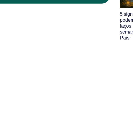
5 sig
podem
laços 
seman
Pais