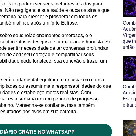
io físico podem ser seus melhores aliados para
. Não negligencie sua saúde e ouça os sinais que
 semana para crescer e prosperar em todos os
ambém afinco após um forte Eclipse.
Comb
Aquár
Virge
a sobre seus relacionamentos amorosos, é o
que i
sentimentos e desejos de forma clara e honesta. Se
união
de sentir necessidade de ter conversas profundas
 de abrir seu coração e compartilhar seus
abilidade pode fortalecer sua conexão e trazer um
 será fundamental equilibrar o entusiasmo com a
ecipitadas ou assumir mais responsabilidades do que
Comb
ridades e estabeleça metas realistas. Com
Aquár
formar esta semana em um período de progresso
Escor
e tra
trabalho. Mantenha-se confiante, mas também
resultados positivos em sua carreira.
DIÁRIO GRÁTIS NO WHATSAPP