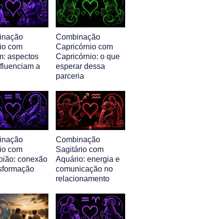
inação
Combinação
io com
Capricórnio com
m: aspectos
Capricórnio: o que
nfluenciam a
esperar dessa
parceria
inação
Combinação
io com
Sagitário com
pião: conexão
Aquário: energia e
nsformação
comunicação no
relacionamento