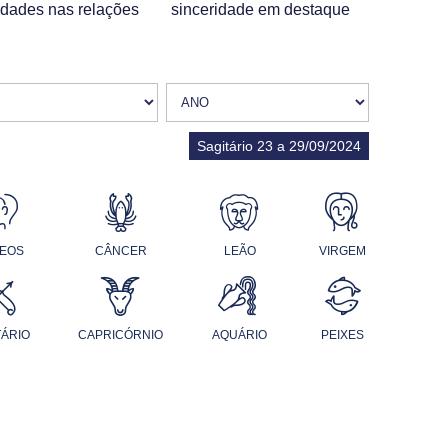
nidades nas relações
sinceridade em destaque
Sagitário 23 a 29/09/2024
EOS
CÂNCER
LEÃO
VIRGEM
TÁRIO
CAPRICÓRNIO
AQUÁRIO
PEIXES