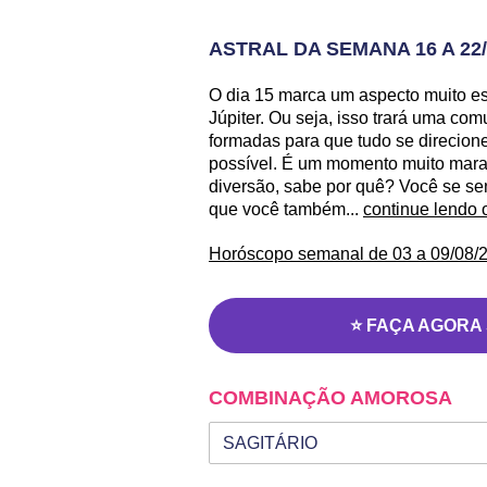
ASTRAL DA SEMANA 16 A 22/
O dia 15 marca um aspecto muito es
Júpiter. Ou seja, isso trará uma co
formadas para que tudo se direcione
possível. É um momento muito marav
diversão, sabe por quê? Você se se
que você também...
continue lendo 
Horóscopo semanal de 03 a 09/08/2
⭐ FAÇA AGORA
COMBINAÇÃO AMOROSA
Seu signo
Signo da outra pessoa