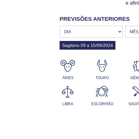
e afi
PREVISÕES ANTERIORES
Sagitário 09 a 15/09/2024
ÁRIES
TOURO
GÊM
LIBRA
ESCORPIÃO
SAGI