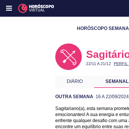
HORÓSCOPO SEMANAL D
Sagitári
22/11 A 21/12
PERFIL
DIÁRIO
SEMANAL
OUTRA SEMANA
16 A 22/09/2024
Sagitariano(a), esta semana promet
PREVISÃO DE SAGITÁRIO P
emocionantes! A sua energia e entu
enfrente qualquer desafio com uma a
encontre um equilíbrio entre suas r