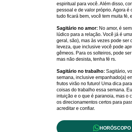
espiritual para você. Além disso, 
pessoal e de valor próprio. Agora é
tudo ficará bem, você tem muita fé,
Sagitário no amor:
No amor, é seman
lúdico para a relação. Você já é um
geral, são), mas às vezes pode ser d
leveza, que inclusive você pode ap
gêmeos. Para os solteiros, pode s
mas não desista, tenha fé rs.
Sagitário no trabalho:
Sagitário, v
semana, inclusive empanhado(a) em 
frutos virão no futuro! Uma dica par
coisas do trabalho essa semana. Eu
intuição e o que é paranoia, mas o 
os direcionamentos certos para pas
acreditar e confiar.
HORÓSCOPO 