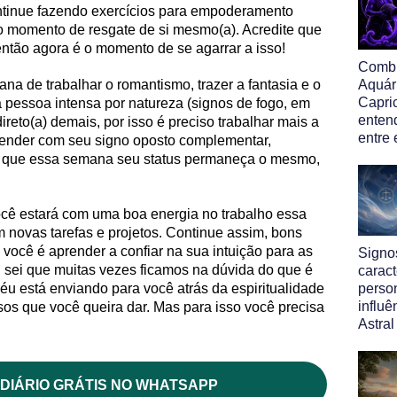
continue fazendo exercícios para empoderamento
 o momento de resgate de si mesmo(a). Acredite que
 então agora é o momento de se agarrar a isso!
Comb
a de trabalhar o romantismo, trazer a fantasia e o
Aquár
Capric
a pessoa intensa por natureza (signos de fogo, em
enten
ireto(a) demais, por isso é preciso trabalhar mais a
entre
render com seu signo oposto complementar,
er que essa semana seu status permaneça o mesmo,
ocê estará com uma boa energia no trabalho essa
novas tarefas e projetos. Continue assim, bons
a você é aprender a confiar na sua intuição para as
Signos
 sei que muitas vezes ficamos na dúvida do que é
caract
céu está enviando para você atrás da espiritualidade
perso
influ
sos que você queira dar. Mas para isso você precisa
Astral
DIÁRIO GRÁTIS NO WHATSAPP