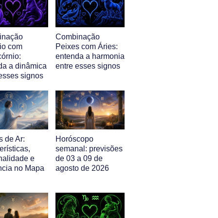
inação
Combinação
io com
Peixes com Áries:
órnio:
entenda a harmonia
da a dinâmica
entre esses signos
 esses signos
 de Ar:
Horóscopo
erísticas,
semanal: previsões
nalidade e
de 03 a 09 de
ência no Mapa
agosto de 2026