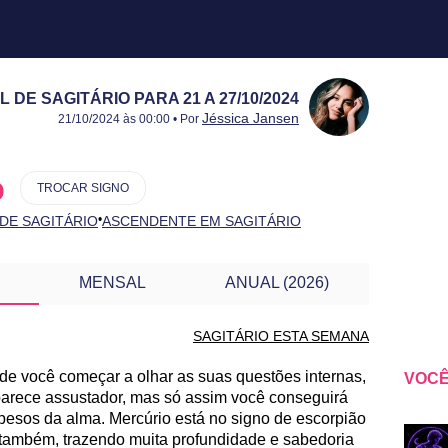
E SAGITÁRIO PARA 21 A 27/10/2024
Publicado:
21 a 27/10/2024
Atualizado:
21 a 27/10/2024
Jéssica Jansen
21/10/2024 às 00:00 • Por
o
TROCAR SIGNO
•
 DE SAGITÁRIO
ASCENDENTE EM SAGITÁRIO
MENSAL
ANUAL (2026)
SAGITÁRIO ESTA SEMANA
de você começar a olhar as suas questões internas,
VOCÊ
ARA OUTRA SEMANA
parece assustador, mas só assim você conseguirá
 pesos da alma. Mercúrio está no signo de escorpião
 também, trazendo muita profundidade e sabedoria