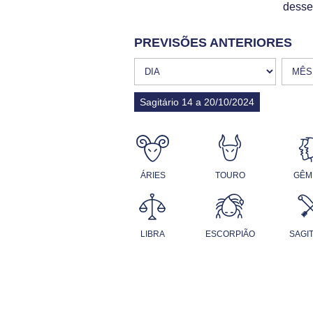
desse
PREVISÕES ANTERIORES
Sagitário 14 a 20/10/2024
ÁRIES
TOURO
GÊM
LIBRA
ESCORPIÃO
SAGI